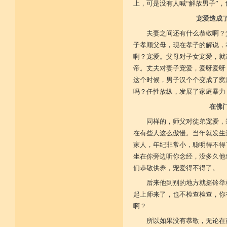
广开涅槃路 闭三恶道门
上，可是没有人喊“解放男子”
菩提戒之基 增长正业行
宠爱造成
夫妻之间还有什么恭敬啊？
从初地至十 菩提道果成
子孝顺父母，现在孝子的解说，
啊？宠爱。父母对子女宠爱，就
帝。丈夫对妻子宠爱，爱呀爱呀
这个时候，男子汉个个变成了窝
吗？任性放纵，发展了家庭暴力
在佛
同样的，师父对徒弟宠爱，
在有些人这么傲慢。当年就发生
家人，年纪非常小，聪明得不得
坐在你旁边听你念经，没多久他
们恭敬供养，宠爱得不得了。
后来他到别的地方就摇铃举
起上师来了，也不检查检查，你
啊？
所以如果没有恭敬，无论在