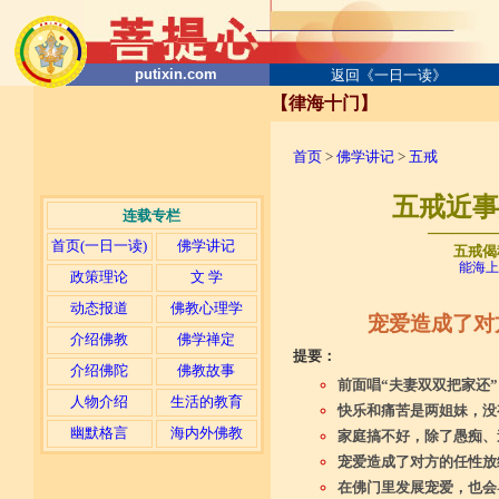
putixin.com
返回《一日一读》
【律海十门】
首页
>
佛学讲记
>
五戒
五戒近事分
连载专栏
─────
首页(一日一读)
佛学讲记
五戒偈
能海上
政策理论
文 学
动态报道
佛教心理学
宠爱造成了对
介绍佛教
佛学禅定
提要：
介绍佛陀
佛教故事
前面唱“夫妻双双把家还
人物介绍
生活的教育
快乐和痛苦是两姐妹，没
幽默格言
海内外佛教
家庭搞不好，除了愚痴、
宠爱造成了对方的任性放
在佛门里发展宠爱，也会