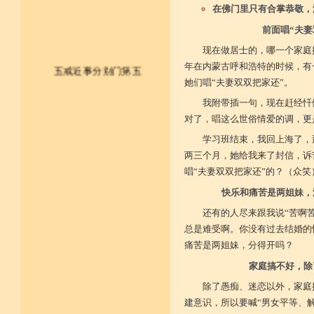
在佛门里只有合掌恭敬，
前面唱“夫
现在做居士的，哪一个家庭
年在内蒙古呼和浩特的时候，有
五戒近事分别门第五
她们唱“夫妻双双把家还”。
我附带插一句，现在赶经忏
皈依佛法僧 尽形持五戒
对了，唱这么世俗情爱的调，更
不杀不盗取 不淫不妄说
学习班结束，我回上海了，
两三个月，她给我来了封信，诉
不饮用诸酒 终身无违犯
唱“夫妻双双把家还”的？（众笑
并供养三宝 和尚阿阇梨
快乐和痛苦是两姐妹，
一切如法教 奉行无违逆
还有的人尽来跟我说“苦啊
总是难受啊。你没有过去结婚的
于上中下座 三业常恭敬
痛苦是两姐妹，分得开吗？
复方便勤求 坐禅及诵经
家庭搞不好，除
除了愚痴、迷恋以外，家庭
乃至诸学问 劝助作福等
建意识，所以要喊“男女平等、