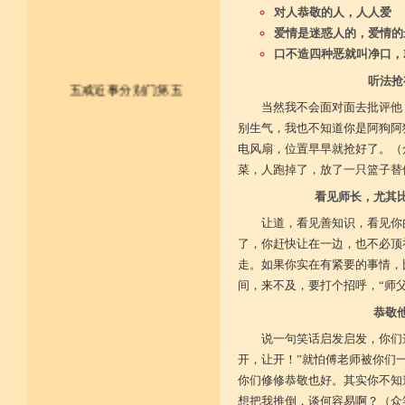
对人恭敬的人，人人爱
爱情是迷惑人的，爱情的
口不造四种恶就叫净口，
听法抢
五戒近事分别门第五
当然我不会面对面去批评他
别生气，我也不知道你是阿狗阿
皈依佛法僧 尽形持五戒
电风扇，位置早早就抢好了。（
不杀不盗取 不淫不妄说
菜，人跑掉了，放了一只篮子替
看见师长，尤其
不饮用诸酒 终身无违犯
让道，看见善知识，看见你
并供养三宝 和尚阿阇梨
了，你赶快让在一边，也不必顶
走。如果你实在有紧要的事情，
一切如法教 奉行无违逆
间，来不及，要打个招呼，“师
于上中下座 三业常恭敬
恭敬
复方便勤求 坐禅及诵经
说一句笑话启发启发，你们
开，让开！”就怕傅老师被你们
乃至诸学问 劝助作福等
你们修修恭敬也好。其实你不知
想把我推倒，谈何容易啊？（众
广开涅槃路 闭三恶道门