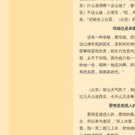
笑）什么道理啊？这么做了，要
菩提戒之基 增长正业行
笑）不这么做，占便宜，“哎，
坐。”还能坐上位置。（众笑）
从初地至十 菩提道果成
培福也是恭
还有一种恭敬，要培福。把
凉山佛学苑的苑长，老和尚对我
部事情是我负责，苑长只负责对
我，从不干涉我。因为他只有一
给他一份，嗬哟！他高兴啊。所
来的东西，我都喜欢吃。”
（众笑）那么天气热了，他
过几天么送西瓜，今天么又送葡
爱情是迷惑人
爱情是迷惑人的，爱情的最
点，所以有句老话，“床上夫妻，
我，我一哭二闹三上吊，把你搞