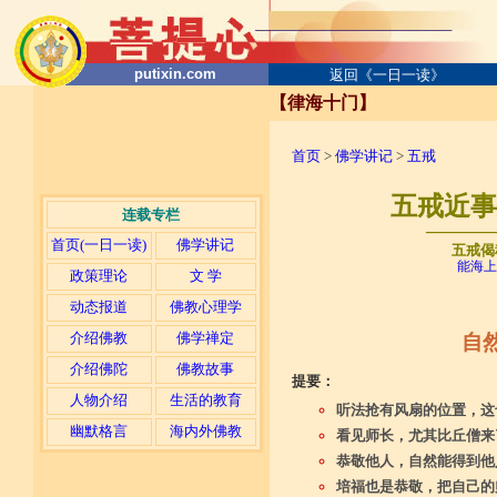
putixin.com
返回《一日一读》
【律海十门】
首页
>
佛学讲记
>
五戒
五戒近事分
连载专栏
─────
首页(一日一读)
佛学讲记
五戒偈
能海上
政策理论
文 学
动态报道
佛教心理学
介绍佛教
佛学禅定
自
介绍佛陀
佛教故事
提要：
人物介绍
生活的教育
听法抢有风扇的位置，这
幽默格言
海内外佛教
看见师长，尤其比丘僧来
恭敬他人，自然能得到他
培福也是恭敬，把自己的