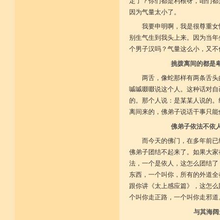
广开涅槃路 闭三恶道门
定了？你们都是利根呀，咱们都
因为气量太小了。
菩提戒之基 增长正业行
我要申明啊，我是很尊重女
从初地至十 菩提道果成
别生气生到我头上来。因为当年
个男子汉吗？气量这么小，又不
挑拨离间的都是
两舌，像蛇那样有两条舌头
嘁嘁啜啜说这个人。这种话对自
的。那个人说：是某某人说的。
离间来的，佛弟子说话干事只能
佛弟子依法不依
而今天的佛门，在多年前已
佛弟子团结不起来了。如果大家
法，一个是依人，这怎么团结了
东西，一个叫你，所有的外道全
跟你讲《太上感应篇》，这怎么
个叫你走正路，一个叫你走邪道
与其海阔