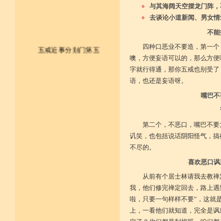
与其海阔天空摆龙门阵，
去谈论小道新闻、男女情
不能
四种口恶业不要造，第一个
五戒近事分别门第五
噢，方便妄语可以的，那么方便
字就行得通，那你五戒也别受了
皈依佛法僧 尽形持五戒
语，也还是妄语呀。
不杀不盗取 不淫不妄说
嘴巴不
不饮用诸酒 终身无违犯
第二个，不恶口，嘴巴不要
并供养三宝 和尚阿阇梨
讥笑，也包括说话阴阳怪气，搞
不尽的。
一切如法教 奉行无违逆
喜欢恶口讽
于上中下座 三业常恭敬
从前有个居士林请我去教禅
复方便勤求 坐禅及诵经
我，他们修完禅定回去，路上遇
啦，只要一句样样不要”，这就
乃至诸学问 劝助作福等
上，一看他们就知道，完全是讽