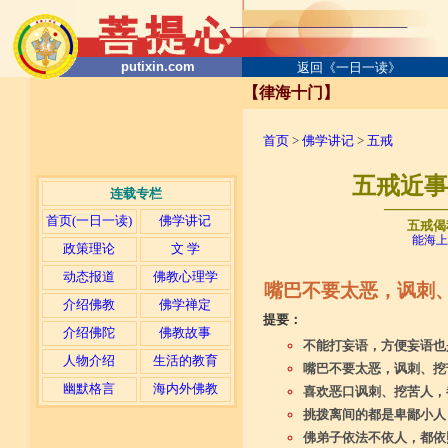
putixin.com
返回《一日一读》
【律海十门】
首页
>
佛学讲记
>
五戒
五戒近事分
连载专栏
─────
首页(一日一读)
佛学讲记
五戒偈
能海上
政策理论
文 学
动态报道
佛教心理学
嘴巴不要太恶，讽刺
介绍佛教
佛学禅定
提要：
介绍佛陀
佛教故事
不能打妄语，方便妄语也
人物介绍
生活的教育
嘴巴不要太恶，讽刺、挖
幽默格言
海内外佛教
喜欢恶口讽刺、挖苦人，
挑拨离间的都是卑鄙小人
佛弟子依法不依人，都依