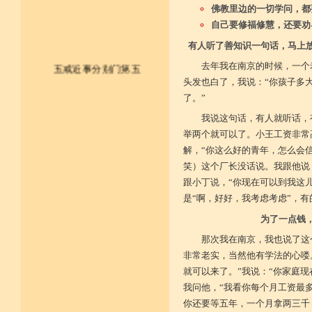
佛教里边的一切学问，都
自己要修福修慧，还要劝
有人听了善知识一句话，马上
去年我在南京的时候，一个
五戒近事分别门第五
头发也白了，我说：“你孩子多大
了。”
皈依佛法僧 尽形持五戒
我说这句话，有人就听话，
不杀不盗取 不淫不妄说
举两个就可以了。小王工资非常
解，“你这么好的青年，怎么会信
不饮用诸酒 终身无违犯
笑）这个厂长没话说。我跟他说
并供养三宝 和尚阿阇梨
跟小丁说，“你现在可以到我这
是“啊，好好，我考虑考虑”，有
一切如法教 奉行无违逆
为了一点钱
于上中下座 三业常恭敬
那次我在南京，我也说了这
非常老实，当然他有学法的心喽
复方便勤求 坐禅及诵经
就可以来了。”我说：“你家庭现
乃至诸学问 劝助作福等
我问他，“我看你每个月工资最多
你还要等五年，一个月拿两三千
广开涅槃路 闭三恶道门