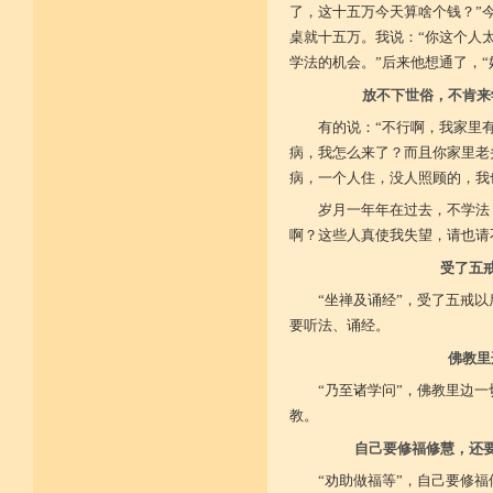
了，这十五万今天算啥个钱？”
桌就十五万。我说：“你这个人
菩提戒之基 增长正业行
学法的机会。”后来他想通了，“
从初地至十 菩提道果成
放不下世俗，不肯来
有的说：“不行啊，我家里
病，我怎么来了？而且你家里老
病，一个人住，没人照顾的，我
岁月一年年在过去，不学法
啊？这些人真使我失望，请也请
受了五
“坐禅及诵经”，受了五戒
要听法、诵经。
佛教里
“乃至诸学问”，佛教里边
教。
自己要修福修慧，还
“劝助做福等”，自己要修