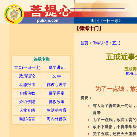
putixin.com
返回《一日一读》
【律海十门】
首页
>
佛学讲记
>
五戒
五戒近事分
连载专栏
─────
首页(一日一读)
佛学讲记
五戒偈
能海上
政策理论
文 学
动态报道
佛教心理学
为了一点钱，放
介绍佛教
佛学禅定
提要：
介绍佛陀
佛教故事
有人听了善知识一句话，
人物介绍
生活的教育
肯来
幽默格言
海内外佛教
为了一点钱，放弃宝贵的
放不下世俗，不肯来学法
受了五戒，还要天天坐禅