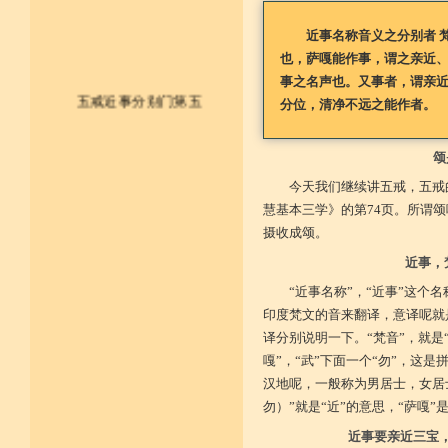
近事名称音义之分别者 梵
也，萨嘎能作事，谓之亲近
事之名声也。又事者，谓亲
五戒近事分别门第五
分位，清净不远之能作者。
皈依佛法僧 尽形持五戒
颂
今天我们继续讲五戒，五戒
不杀不盗取 不淫不妄说
慧基本三学》的第74页。所谓
不饮用诸酒 终身无违犯
摄收成颂。
并供养三宝 和尚阿阇梨
近事，
“近事名称”，“近事”这个
一切如法教 奉行无违逆
印度梵文的音来翻译，意译呢就
于上中下座 三业常恭敬
译分别说明一下。“梵音”，就是
嘎”，“武”下面一个“勿”，这是
复方便勤求 坐禅及诵经
汉地呢，一般称为男居士，女居士
勿）”就是“近”的意思，“萨嘎”是
乃至诸学问 劝助作福等
近事要亲近三宝