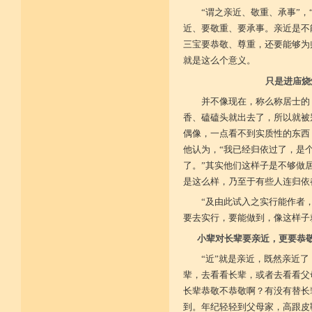
广开涅槃路 闭三恶道门
“谓之亲近、敬重、承事”
菩提戒之基 增长正业行
近、要敬重、要承事。亲近是不
三宝要恭敬、尊重，还要能够为
从初地至十 菩提道果成
就是这么个意义。
只是进庙烧
并不像现在，称么称居士的
香、磕磕头就出去了，所以就被
偶像，一点看不到实质性的东西
他认为，“我已经归依过了，是
了。”其实他们这样子是不够做
是这么样，乃至于有些人连归依
“及由此试入之实行能作者
要去实行，要能做到，像这样子
小辈对长辈要亲近，更要恭
“近”就是亲近，既然亲近
辈，去看看长辈，或者去看看父
长辈恭敬不恭敬啊？有没有替长
到。年纪轻轻到父母家，高跟皮