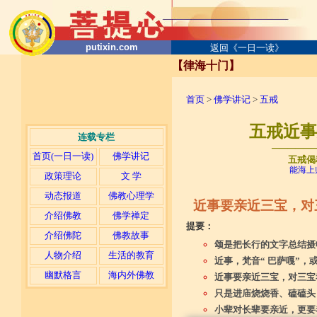
putixin.com
返回《一日一读》
【律海十门】
首页
>
佛学讲记
>
五戒
五戒近事
连载专栏
─────
首页(一日一读)
佛学讲记
五戒偈
能海上
政策理论
文 学
动态报道
佛教心理学
近事要亲近三宝，对
介绍佛教
佛学禅定
提要：
介绍佛陀
佛教故事
颂是把长行的文字总结摄
人物介绍
生活的教育
近事，梵音“ 巴萨嘎”，
幽默格言
海内外佛教
近事要亲近三宝，对三宝
只是进庙烧烧香、磕磕头
小辈对长辈要亲近，更要