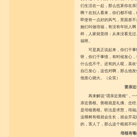
广开涅槃路 闭三恶道门
们生活在一起，那么也算你在亲
菩提戒之基 增长正业行
啊？在别人看来，你们都不错，
即使有一点好的风气，里面差不
从初地至十 菩提道果成
她们叫做培福，有没有年轻人啊
样，人家就觉得：从来没看见过
福呀。
可是真正说起来，你们干事
呀，你们干事情，有时候发心，
什么也不干。还有的人呢，喜欢
自己发心，这也对啊，那么他发
他发心烧火。（众笑）
要亲近
再来解说“谓亲近善根”，
亲近善根。善根就是礼佛、念经
是培植善根。听法是求慧，培福
这棵树有根就会生长，就会开花
的，害人了，那么这个根就不叫
培植有毒