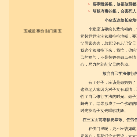
要亲近善根，修福修慧都
培植有毒的根，会害死人
小辈应该给长辈培
小辈应该要给长辈培福的，
五戒近事分别门第五
奶替妈妈洗洗衣服拖拖地板，要
父母家去去，总算没有忘记父母
皈依佛法僧 尽形持五戒
我这个衣服换下来，我忙，你给
己的福气，不是替妈去做点事情
不杀不盗取 不淫不妄说
心，尽力的剥削父母的劳动。
不饮用诸酒 终身无违犯
放弃自己学法修行
并供养三宝 和尚阿阇梨
有了孙子，应该是做奶奶了
这些老人家因为对子女有感情，
一切如法教 奉行无违逆
牲了自己修行学法的时光。做子
于上中下座 三业常恭敬
舞去了。结果形成了一个佛教的
时光换给子女去唱歌跳舞。
复方便勤求 坐禅及诵经
在三宝面前培福要恭敬、任劳
乃至诸学问 劝助作福等
在佛门里呢，更不应该如此
要亲近，拿我们今天来说，天天