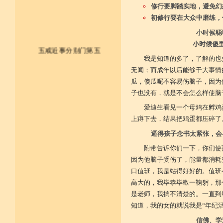
修行要脚踏实地，避免幻
初修行要在大众中磨练，
小时候聪
小时候傻
五戒近事分别门第五
我是知道的多了，了解的也
无闻；而成年以后能够干大事情
皈依佛法僧 尽形持五戒
瓜，傻瓜呢不容易伤脑子，因为
子也没有，就是不会怎么样使脑
不杀不盗取 不淫不妄说
爱迪生看见一个母鸡在孵鸡
不饮用诸酒 终身无违犯
上蹲下去，结果把鸡蛋都压碎了
并供养三宝 和尚阿阇梨
逼得孩子念书太紧张，会
附带告诉你们一下，你们使
一切如法教 奉行无违逆
因为他脑子受伤了，能量都消耗
于上中下座 三业常恭敬
口值班，我是站得好好的。值班
高大的，我毕恭毕敬一鞠躬，那
复方便勤求 坐禅及诵经
是老师，我搞不清楚的。一直到
乃至诸学问 劝助作福等
知道，我的女的就说我是“年纪活
信佛、学