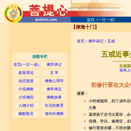
putixin.com
返回《一日一读》
【律海十门】
首页
>
佛学讲记
>
五戒
五戒近事
连载专栏
─────
首页(一日一读)
佛学讲记
五戒偈
能海上
政策理论
文 学
动态报道
佛教心理学
初修行要在大众
介绍佛教
佛学禅定
提要：
介绍佛陀
佛教故事
小时候聪明，到了成年后
人物介绍
生活的教育
大事
幽默格言
海内外佛教
逼得孩子念书太紧张，会
信佛、学法、修禅定，去
修行要按步骤，不按步骤