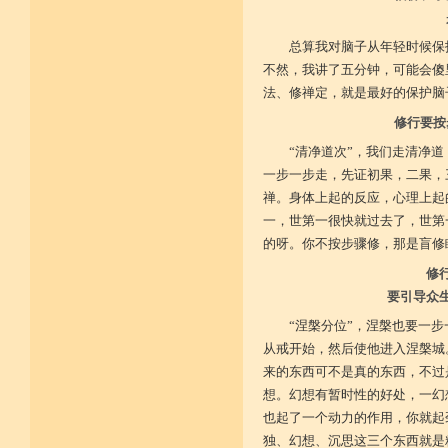
广开涅槃路 闭三恶道门
菩提戒之基 增长正业行
总算我对脑子从年轻时候保
不然，我讲了五分钟，可能会傻
从初地至十 菩提道果成
法、修禅定，就是最好的保护脑
修行要按
“清净道次”，我们走清净
一步一步走，先证初果，二果，
禅。身体上起的反应，心理上起
一，世第一很快就过去了，世第
的呀。你不按步骤修，那是盲修
修
要引导众
“涅槃分位”，涅槃也要一
从戒开始，然后使他进入涅槃城
来的东西可不是真的东西，不过
想。幻想有暂时性的好处，一幻
也起了一个动力的作用，你就起
独、幻想、沉思这三个东西就是