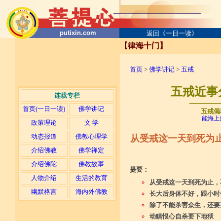
putixin.com
返回《一日一读》
【律海十门】
首页
>
佛学讲记
>
五戒
五戒近事
连载专栏
─────
首页(一日一读)
佛学讲记
五戒偈
能海上
政策理论
文 学
动态报道
佛教心理学
从受戒这一天到死为
介绍佛教
佛学禅定
介绍佛陀
佛教故事
提要：
人物介绍
生活的教育
从受戒这一天到死为止，
幽默格言
海内外佛教
长大后身体不好，跟小时
除了不能杀害众生，还要
动瞋恨心自杀要下地狱