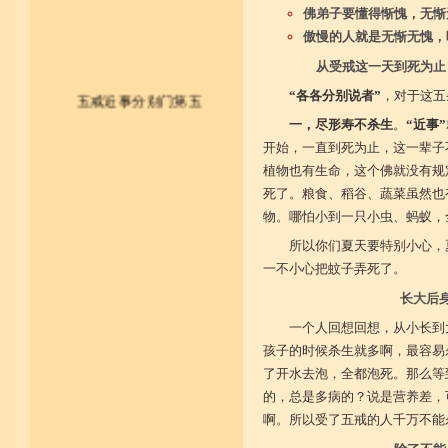
佛弟子要懂得惭愧，无惭
傲慢的人就是无惭无愧，
从受戒这一天到死为止
“各各分别说者”
，对于这五
五戒近事分别门第五
一，尽形寿不杀生
。
“近事”
开始，一直到死为止，这一辈子
皈依佛法僧 尽形持五戒
植物也有生命，这个佛就没有规
不杀不盗取 不淫不妄说
死了。粮食、稻谷、蔬菜虽然也
物。哪怕小到一只小虫、蚂蚁，
不饮用诸酒 终身无违犯
所以你们夏天要特别小心，
并供养三宝 和尚阿阇梨
一不小心把蚊子弄死了。
长大后
一切如法教 奉行无违逆
一个人回想回想，从小长到
于上中下座 三业常恭敬
孩子的时候杀生就多啊，最容易
复方便勤求 坐禅及诵经
了开水去泡，全都泡死。那么等
的，总是多病的？说是营养差，
乃至诸学问 劝助作福等
啊。所以受了五戒的人千万不能