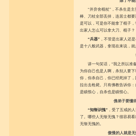
广开涅槃路 闭三恶道门
除了不能
“并弃舍棍杖”，不杀生是
菩提戒之基 增长正业行
棒、刀杖全部丢掉，连居士都要
从初地至十 菩提道果成
是可以，可是你不能拿了棍子，
出家人怎么可以拿大刀、棍子？
“兵器”
，不管是出家人还是
是十八般武器，拿现在来说，就
讲一句笑话，“我之所以准
为你自己也是人啊，杀别人要下
你，你杀自己，你已经死掉了，
拉出去枪毙。只有佛教告诉你：
是瞋恨心，自杀也是瞋恨心。
佛弟子要懂
“知惭识愧”
，受了五戒的人
了。哪些人无惭无愧？很容易看
无惭无愧的。
傲慢的人就是无