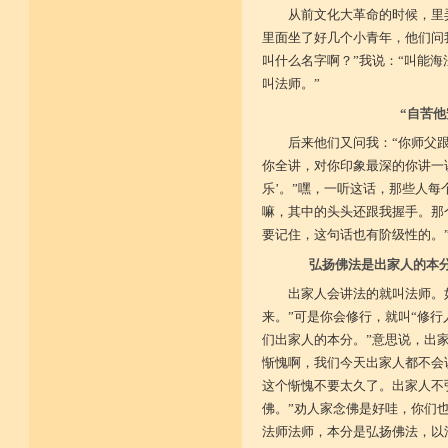
从前文化大革命的时候，里
里面坐了好几个小青年，他们问我
叫什么名字啊？”我说：“叫能海
叫法师。”
“自苦
后来他们又问我：“你师父跟
你全讲，对你印象最深的你讲一讲
乐’。”嘿，一听这话，那些人每
嘛，其中的头头还跟我握手。那
要记住，这句话也有阶级性的。”
弘扬佛法是出家人的本
出家人会讲法的就叫法师。
来。”可是你会修行，就叫“修行
们出家人的本分。”意思说，出
惭愧啊，我们今天出家人都不会
这个惭愧不要太久了。出家人不
佛。”劝人家念佛是好哇，你们
法师法师，本分是弘扬佛法，以