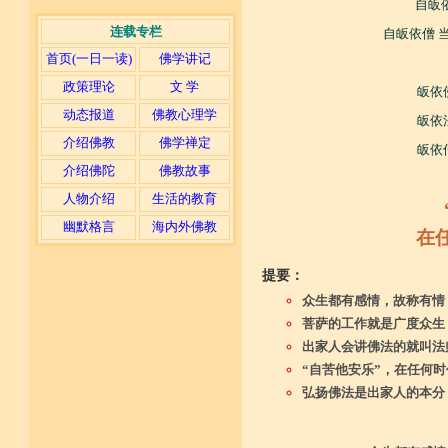
自皈
连载专栏
自皈依僧 
首页(一日一读)
佛学讲记
政策理论
文 学
皈依
动态报道
佛教心理学
皈依
介绍佛教
佛学禅定
皈依
介绍佛陀
佛教故事
人物介绍
生活的教育
幽默格言
海内外佛教
在
提要：
众生都有感情，故称有情
菩萨的工作就是广度众生
出家人会讲佛法的就叫法
“自苦他安乐”，在任何
弘扬佛法是出家人的本分