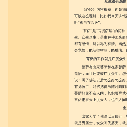
众生都有感情
《心经》内容很短，但是我
可以这么理解，比如我今天讲“
听“观自在菩萨”。
“菩萨”是“菩提萨埵”的简
生。众生众生，是由种种因缘而
都有感情，所以称为有情。当然
会觉悟，能获得智慧，能成佛。
菩萨的工作就是广度众生
菩萨有出家菩萨和在家菩萨
觉悟，而且还能够广度众生。怎
说：听了佛法以后怎么好怎么好
有觉悟了，能够把佛法随时随刻
菩萨好像不在人间，其实菩萨就
菩萨也在天上度天人，也在人间
出
出家人学了佛法以后修行，
就是男居士，女众叫优婆夷，就