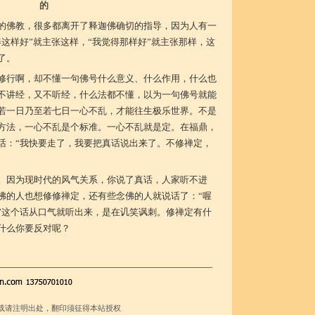
的
的佛教，很多都离开了释迦佛确切的指导，因为人有一
这样好”就主张这样，“我觉得那样好”就主张那样，这
了。
修行啊，却不懂一句佛号什么意义、什么作用，什么也
不讲经，又不听经，什么法都不懂，以为一句佛号就能
若一日乃至若七日一心不乱，才能往生极乐世界。不是
方法，一心不乱是个标准。一心不乱就是定。在福鼎，
话：“我快要走了，我要把真话说出来了。不修禅定，
。因为现时代的风气关系，你说了真话，人家听不进
佛的人也想修修禅定，还有些念佛的人就说话了：“喔
”这个话从口气就听出来，是在讥笑讽刺。修禅定有什
什么你要反对呢？
载请注明出处，翻印须征得本站授权