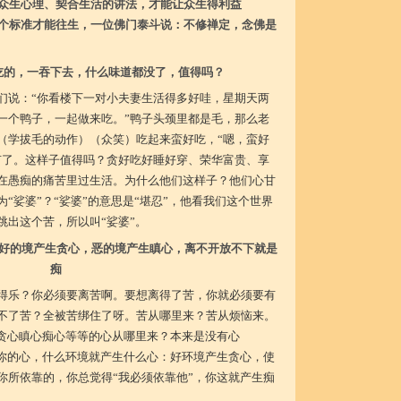
众生心理、契合生活的讲法，才能让众生得利益
个标准才能往生，一位佛门泰斗说：不修禅定，念佛是
吃的，一吞下去，什么味道都没了，值得吗？
们说：“你看楼下一对小夫妻生活得多好哇，星期天两
一个鸭子，一起做来吃。”鸭子头颈里都是毛，那么老
（学拔毛的动作）（众笑）吃起来蛮好吃，“嗯，蛮好
有了。这样子值得吗？贪好吃好睡好穿、荣华富贵、享
在愚痴的痛苦里过生活。为什么他们这样子？他们心甘
“娑婆”？“娑婆”的意思是“堪忍”，他看我们这个世界
跳出这个苦，所以叫“娑婆”。
好的境产生贪心，恶的境产生瞋心，离不开放不下就是
痴
得乐？你必须要离苦啊。要想离得了苦，你就必须要有
不了苦？全被苦绑住了呀。苦从哪里来？苦从烦恼来。
的贪心瞋心痴心等等的心从哪里来？本来是没有心
生你的心，什么环境就产生什么心：好环境产生贪心，使
你所依靠的，你总觉得“我必须依靠他”，你这就产生痴