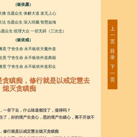
（皈依愿）
依佛 当愿众生 体解大道 发无上心
依法 当愿众生 深入经藏 智慧如海
上
当愿众生 统理大众 一切无碍（三次念）
一
（皈依戒）
页
佛竟 宁舍生命 永不皈依天魔外道
目
录
法竟 宁舍生命 永不皈依外道典籍
僧竟 宁舍生命 永不皈依外道邪众
下
一
是贪瞋痴，修行就是以戒定慧去
页
熄灭贪瞋痴
，一吞下去，什么味道都没了，值得吗？
住了，好的境产生贪心，恶的境产生瞋心，离不开放不
，修行就是以戒定慧去熄灭贪瞋痴