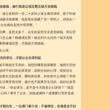
贪瞋痴，修行就是以戒定慧去熄灭贪瞋痴
。虚云老和尚一百二十岁到上海玉佛寺讲经，那个时候
福建话很难懂，他是靠近福建广东一带的人，但他头一
“众生都在妄想中受苦啊。”
住啊，妄想太多了，众生的妄想无非是贪瞋痴。所以苦
行怎么修？勤修戒定慧！能达到什么目的？熄灭贪瞋
要勤修戒定慧，才能熄灭贪瞋痴。
生心理、
活的讲法，才能让众生得利益
候不根据文字讲的，我想到哪里就讲哪里，海阔天空的
这样子你们听起来觉得，很契合你的心理，很契合生
脱离生活的道理，哪怕再深奥，对你有什么用呢？求智
生活离苦得乐呀。修行也不能离开生活的，就好比发菩
叫你，“你会讲法，是不是今天跟居士们讲讲？”“我是
提心吗？离开了众生，你能成佛吗？成佛要行菩萨道成
才能往生，一位佛门泰斗说：不修禅定，念佛是念不好