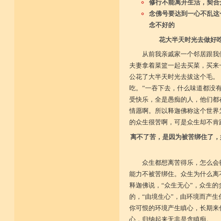
修行不能离开生活，契合
念佛号要达到一心不乱这
念不好的
花大半天时光去做好
从前我亲戚家一个邻居跟我
夫妻拿着菜篮一起去买菜，买来
公花了大半天时光去拔这个毛。
吃。”一吞下去，什么味道都没
受快乐，全是愚痴的人，他们都
情愿啊。所以释迦佛称这个世界为
的众生很苦啊，可是众生却不肯
离不了苦，是因为被苦绑住了，
众生都想离苦得乐，怎么会
能力不被苦绑住。众生为什么离
释迦佛说，“众生无心”，众生
的，“由境生心”，由环境而产
你可恨的环境产生瞋心，长期来
心，归纳起来无非是贪瞋痴。