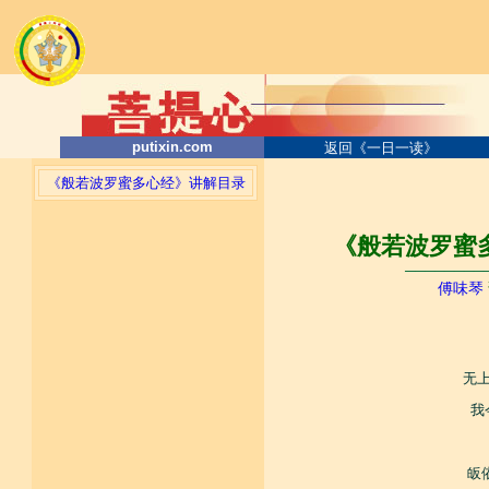
putixin.com
返回《一日一读》
《般若波罗蜜多心经》讲解目录
《般若波罗蜜多
────────
傅味琴
无
我
皈