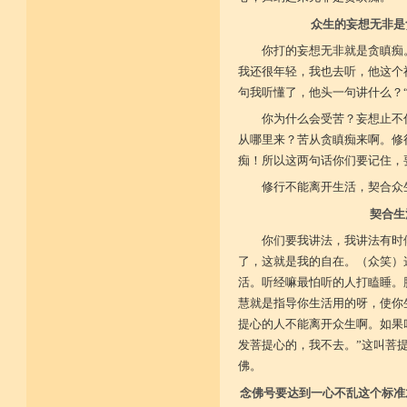
众生的妄想无非是
你打的妄想无非就是贪瞋痴
我还很年轻，我也去听，他这个
句我听懂了，他头一句讲什么？
你为什么会受苦？妄想止不
从哪里来？苦从贪瞋痴来啊。修
痴！所以这两句话你们要记住，
修行不能离开生活，契合众
契合生
你们要我讲法，我讲法有时
了，这就是我的自在。（众笑）
活。听经嘛最怕听的人打瞌睡。
慧就是指导你生活用的呀，使你
提心的人不能离开众生啊。如果
发菩提心的，我不去。”这叫菩
佛。
念佛号要达到一心不乱这个标准