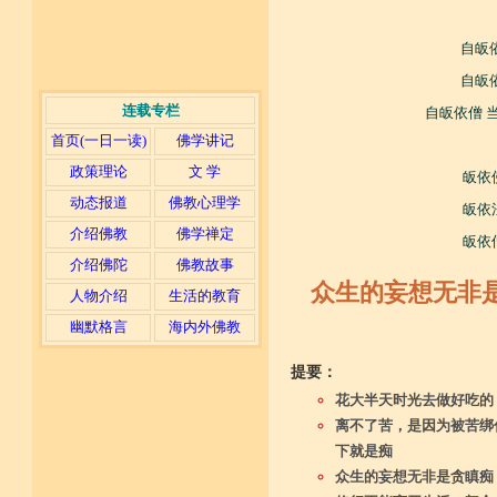
自皈
自皈
连载专栏
自皈依僧 
首页(一日一读)
佛学讲记
政策理论
文 学
皈依
动态报道
佛教心理学
皈依
介绍佛教
佛学禅定
皈依
介绍佛陀
佛教故事
众生的妄想无非
人物介绍
生活的教育
幽默格言
海内外佛教
提要：
花大半天时光去做好吃的
离不了苦，是因为被苦绑
下就是痴
众生的妄想无非是贪瞋痴