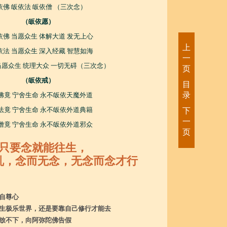
依佛 皈依法 皈依僧 （三次念）
（皈依愿）
依佛 当愿众生 体解大道 发无上心
上
依法 当愿众生 深入经藏 智慧如海
一
当愿众生 统理大众 一切无碍（三次念）
页
（皈依戒）
目
录
佛竟 宁舍生命 永不皈依天魔外道
法竟 宁舍生命 永不皈依外道典籍
下
一
僧竟 宁舍生命 永不皈依外道邪众
页
只要念就能往生，
乱，念而无念，无念而念才行
自尊心
生极乐世界，还是要靠自己修行才能去
放不下，向阿弥陀佛告假