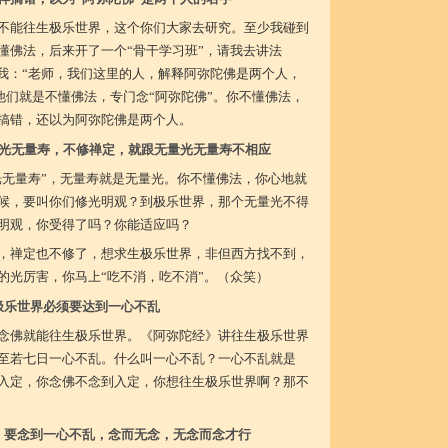
不能往生极乐世界，这个你们大家去研究。至少我碰到
懂佛法，后来开了一个“骨干学习班”，请我去讲法
诉我：“老师，我们这里的人，解释阿弥陀佛是两个人，
。”他们就是不懂佛法，专门念“阿弥陀佛”。你不懂佛法，
搞错，还以为阿弥陀佛是两个人。
量光无量寿，不修禅定，就跟无量光无量寿不相应
量光无量寿”，无量寿就是无量光。你不懂佛法，你心地就
候，要叫你们修光明观？到极乐世界，那个无量光不得
明观，你受得了吗？你能适应吗？
，禅定也不修了，想求生极乐世界，非但西方找不到，
的光厉害，你马上“吃不消，吃不消”。（众笑）
极乐世界必须要达到一心不乱
念佛就能往生极乐世界。《阿弥陀经》讲往生极乐世界
至若七日一心不乱。什么叫一心不乱？一心不乱就是
入定，你念佛不念到入定，你想往生极乐世界啊？那不
，要念到一心不乱，念而无念，无念而念才行