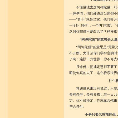
不懂佛法去念阿弥陀佛，能
一件事情，他们那边连当家都不
——“骨干”就是当家。他们告
一个叫‘阿弥’，一个叫‘陀佛’
念阿弥陀佛不是白念了？样样都
“阿弥陀佛”的意思是无
“阿弥陀佛”的意思是“无
不开朗。为什么你们学禅定的时
了啊！遍照十方世界，你不修光
只念佛，把戒定慧都不要了
即使你真的去了，这个极乐世界
往生
释迦佛从来没有说过：只要
要有条件，要有资格：若一日乃
定。你不修禅定，你就靠念佛来
符合条件。
不是只要念就能往生