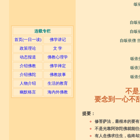
皈
自皈
连载专栏
自皈
首页(一日一读)
佛学讲记
自皈依僧 
政策理论
文 学
动态报道
佛教心理学
皈依
介绍佛教
佛学禅定
皈依
介绍佛陀
佛教故事
皈依
人物介绍
生活的教育
不是
幽默格言
海内外佛教
要念到一心不
提要：
修菩萨法，最根本的要有
不是光靠阿弥陀佛就能往
有人念佛求往生，临终却