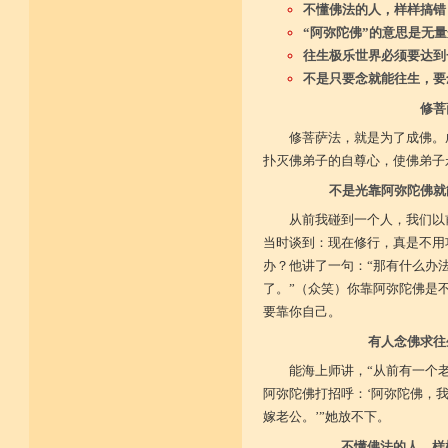
不懂佛法的人，样样搞错
“阿弥陀佛”的意思是无
往生极乐世界必须要达到
不是只要念就能往生，要
修菩
修菩萨法，就是为了成佛。
扑灭佛弟子的自尊心，使佛弟子
不是光靠阿弥陀佛就
从前我碰到一个人，我们以
当时谈到：现在修行，真是不用
办？他讲了一句：“那有什么办法
了。”（众笑）你靠阿弥陀佛是
要靠你自己。
有人念佛求往
能海上师讲，“从前有一个
阿弥陀佛打招呼：‘阿弥陀佛，
嫁老公。’”她放不下。
不懂佛法的人，样