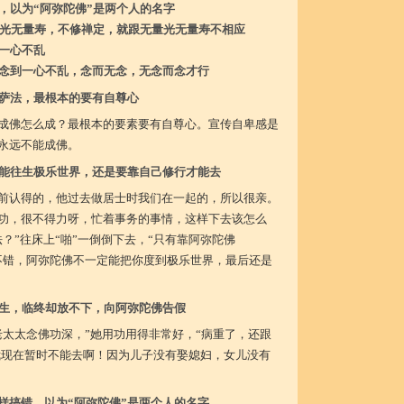
，以为“阿弥陀佛”是两个人的名字
量光无量寿，不修禅定，就跟无量光无量寿不相应
一心不乱
念到一心不乱，念而无念，无念而念才行
萨法，最根本的要有自尊心
成佛怎么成？最根本的要素要有自尊心。宣传自卑感是
永远不能成佛。
能往生极乐世界，还是要靠自己修行才能去
前认得的，他过去做居士时我们在一起的，所以很亲。
功，很不得力呀，忙着事务的事情，这样下去该怎么
？”往床上“啪”一倒倒下去，“只有靠阿弥陀佛
不错，阿弥陀佛不一定能把你度到极乐世界，最后还是
生，临终却放不下，向阿弥陀佛告假
老太太念佛功深，”她用功用得非常好，“病重了，还跟
我现在暂时不能去啊！因为儿子没有娶媳妇，女儿没有
样搞错，以为“阿弥陀佛”是两个人的名字