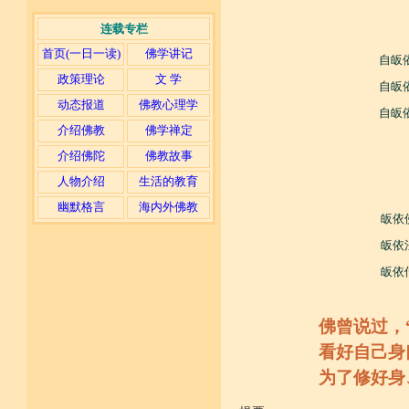
连载专栏
首页(一日一读)
佛学讲记
自皈
政策理论
文 学
自皈
动态报道
佛教心理学
自皈
介绍佛教
佛学禅定
介绍佛陀
佛教故事
人物介绍
生活的教育
幽默格言
海内外佛教
皈依
皈依
皈依
佛曾说过，
看好自己身
为了修好身