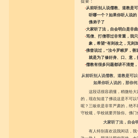
提要：
·
从前听别人说儒教、道教是可
听哪一个？如果你听人说的，
佛弟子了
·
大家听了法，自会明白是非曲
·
骂僧、打僧罪过非常重，我只
象，希望“有则改之，无则加
·
佛曾说过，“汝今罗睺罗，善
就是为了修好身、口、意，
·
儒教有很多问题都讲不清楚，
从前听别人说儒教、道教是可以
如果你听人说的，那你何
这段话很容易懂，稍微给大
的，现在知道了佛说这是不可以
呢？三皈依是非常严肃的，绝不
守校规，学校就要开除你。佛门
大家听了法，自会
有人特别喜欢说我闲话，我