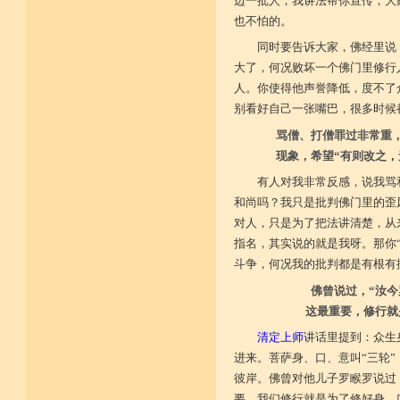
边一批人，我讲法帮你宣传，大
也不怕的。
同时要告诉大家，佛经里说
大了，何况败坏一个佛门里修行
人。你使得他声誉降低，度不了
别看好自己一张嘴巴，很多时候
骂僧、打僧罪过非常重
现象，希望“有则改之，
有人对我非常反感，说我骂
和尚吗？我只是批判佛门里的歪
对人，只是为了把法讲清楚，从
指名，其实说的就是我呀。那你
斗争，何况我的批判都是有根有
佛曾说过，“汝今
这最重要，修行就
清定上师
讲话里提到：众生
进来。菩萨身、口、意叫“三轮
彼岸。佛曾对他儿子罗睺罗说过
要。我们修行就是为了修好身、