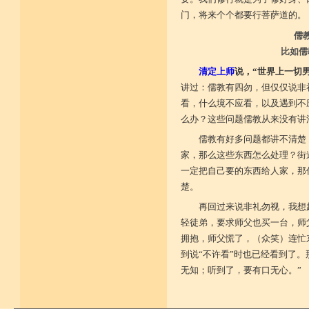
门，将来个个都要行菩萨道的。
儒
比如儒
清定上师
说，“世界上一切
讲过：儒教有四勿，但仅仅说非
看，什么境不应看，以及遇到不
么办？这些问题儒教从来没有讲
儒教有好多问题都讲不清楚
家，那么这些东西怎么处理？街
一定把自己要的东西给人家，那
楚。
再回过来说非礼勿视，我想
轻徒弟，要求师父也买一台，师
拥抱，师父慌了，（众笑）连忙
到说“不许看”时也已经看到了
无知；听到了，要有口无心。”