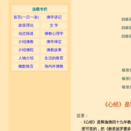
连载专栏
首页(一日一读)
佛学讲记
自皈
政策理论
文 学
自皈
动态报道
佛教心理学
自皈
介绍佛教
佛学禅定
介绍佛陀
佛教故事
人物介绍
生活的教育
幽默格言
海内外佛教
皈依
皈依
皈依
《心经》是
提要：
·
《心经》是释迦佛四十九年教
·
更可笑的，把《般若波罗蜜多