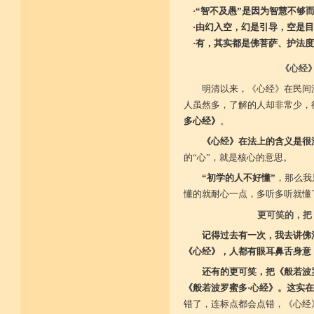
·
“智不及愚”是因为智慧不够
·
由幻入空，幻是引导，空是目
·
有，其实都是佛菩萨、护法度
《心经
明清以来，《心经》在民间
人虽然多，了解的人却非常少，
多心经》
。
《心经》在法上的含义是很
的“心”，就是核心的意思。
“初学的人不好懂”
，那么我
懂的就耐心一点，多听多听就懂
更可笑的，把
记得过去有一次，我去讲佛
《心经》，人都有眼耳鼻舌身意
还有的更可笑，把《般若波
《般若波罗蜜多·心经》。这实
错了，连标点都会点错，《心经