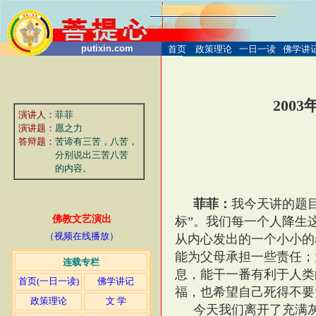
putixin.com
首页
政策理论
一日一读
佛学讲
2003
演讲人：
菲菲
演讲题
：
愿之力
答辩题：
苦谛有三苦，八苦，
分别说出三苦八苦
的内容。
菲菲：
我今天讲的题目
佛教文艺演出
标”。我们每一个人降生
（视频在线播放）
从内心发出的一个小小的
能为父母承担一些责任；
连载专栏
息，能干一番有利于人类
首页(一日一读)
佛学讲记
福，也希望自己死得不要
政策理论
文 学
今天我们离开了充满