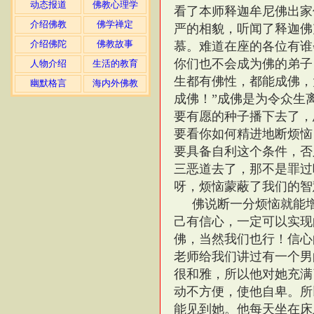
动态报道
佛教心理学
看了本师释迦牟尼佛出家
介绍佛教
佛学禅定
严的相貌，听闻了释迦佛
介绍佛陀
佛教故事
慕。难道在座的各位有谁
你们也不会成为佛的弟子
人物介绍
生活的教育
生都有佛性，都能成佛，
幽默格言
海内外佛教
成佛！”成佛是为令众生
要有愿的种子播下去了，
要看你如何精进地断烦恼
要具备自利这个条件，否
三恶道去了，那不是罪过
呀，烦恼蒙蔽了我们的智
佛说断一分烦恼就能
己有信心，一定可以实现
佛，当然我们也行！信心
老师给我们讲过有一个男
很和雅，所以他对她充满
动不方便，使他自卑。所
能见到她。他每天坐在床