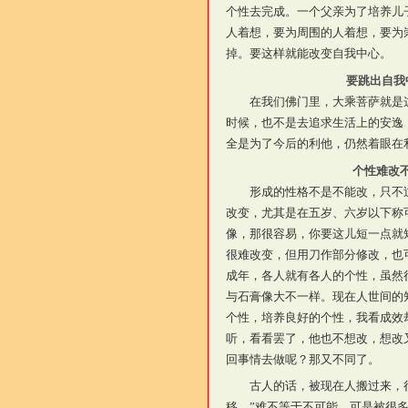
个性去完成。一个父亲为了培养儿
人着想，要为周围的人着想，要为
掉。要这样就能改变自我中心。
要跳出自我
在我们佛门里，大乘菩萨就是
时候，也不是去追求生活上的安逸
全是为了今后的利他，仍然着眼在
个性难改
形成的性格不是不能改，只不
改变，尤其是在五岁、六岁以下称
像，那很容易，你要这儿短一点就
很难改变，但用刀作部分修改，也
成年，各人就有各人的个性，虽然
与石膏像大不一样。现在人世间的
个性，培养良好的个性，我看成效
听，看看罢了，他也不想改，想改
回事情去做呢？那又不同了。
古人的话，被现在人搬过来，
移。”难不等于不可能，可是被很