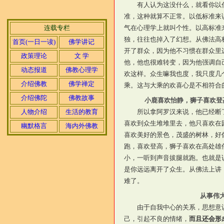
有人认为这没什么，就看你以
准，这种就算不正常。以低标准来
连载专栏
气在心理学上就叫个性。以高标准
独，往往也掉入了幻想。从佛法高
首页(一日一读)
佛学讲记
开了群众，因为他不习惯在群众里
政策理论
文 学
他，他也很难转变，因为他强调自
动态报道
佛教心理学
欢这样。众生嘛我也度，我只度几
介绍佛教
佛学禅定
乘。这与大乘的欢喜心是不相符合
介绍佛陀
佛教故事
小鹿喜欢怡静，狮子喜欢登
人物介绍
生活的教育
所以拿阿罗汉来说，他已经断
喜欢到众生堆堆里去，他只喜欢在
幽默格言
海内外佛教
喜欢美好的景色，茂盛的树林，好
跑，喜欢登高，狮子喜欢在高处雄
小，一听到声音拔腿就跑。也就是
是你远远离开了众生。从佛法上讲
难了。
从事伟
由于自我中心的关系，思想意
己，引起不良的情绪，
而且还会形