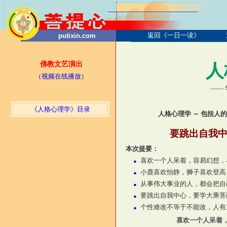
返回《一日一读》
putixin.com
佛教文艺演出
人
（视频在线播放）
——
《人格心理学》目录
人格心理学 ～ 包括人
要跳出自我中
本次提要：
喜欢一个人呆着，容易幻想，
■
小鹿喜欢怡静，狮子喜欢登高
■
从事伟大事业的人，都会把自
■
要跳出自我中心，要学大乘菩
■
个性难改不等于不能改，人有
■
喜欢一个人呆着