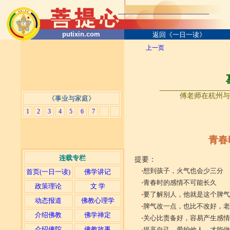
putixin.com
返回《一日一读》
上一页
____________________
傅老师在杭州与
《事业与家庭》
1
2
3
4
5
6
7
青春
连载专栏
提要：
·
想到孩子，火气也会少三分
首页(一日一读)
佛学讲记
·
青春时的感情不可能长久
政策理论
文 学
·
要了解别人，他就是这个脾气
动态报道
佛教心理学
·
脾气改一点，也比不改好，老
介绍佛教
佛学禅定
·
关心比责备好，容易产生感情
介绍佛陀
佛教故事
·
提高自己，爱护他人，才能做