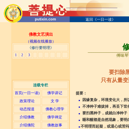
putixin.com
返回《一日一读》
佛教文艺演出
（视频在线播放）
《修行要明理》
____________________
1
2
3
傅味琴讲
要扫除
只有从量变
连载专栏
首页(一日一读)
佛学讲记
提要：
因缘复杂，环境变化大，所
政策理论
文 学
■
不净种子难拔掉，再丢下世
■
动态报道
佛教心理学
要扫黑种子，成就白净种子
■
介绍佛教
佛学禅定
睡和醒都是自然现象，要明
■
介绍佛陀
佛教故事
不明理而起疑，或退心或苦
■