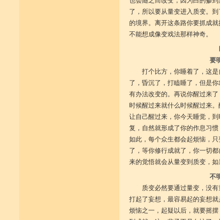
也会随之而改变，因为白的掺到
了，所以要从量变进入质变。到
的境界。离开这条路你要抓成就
不能想成像变戏法那样神奇。
要
打个比方，你睡着了，这是
了，昏沉了，打瞌睡了，但是你
有办法改变的。再说你醒过来了
时候醒过来就什么时候醒过来。
让自己醒过来，你今天睡觉，到
复，自然就形成了你的作息习惯
如此，每个众生都会起烦恼，只
了，等你修行成就了，你一切都
来的觉悟就会从量变到质变，如
不
质变必然要通过量变，没有
打起了妄想，最容易起的妄想就
烦恼之一，起疑以后，就要摇摆