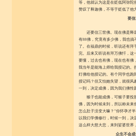
等，他就认为这是在贬低阿弥陀
赞叹了释迦佛，不等于贬低了他
要信
还要信三世佛。现在佛是释
有88佛，究竟有多少佛，我也
了。在福鼎的时候，听说还有拜
完。后来又听说有拜万佛忏，这
要懂，过去也有佛，现在也有佛
我当年是能海上师给我授记的。
灯佛给他授记的。有个同学也跑
授记吗？但又怕她失望，就很风
一到，决定成佛，因为我们佛性
猴子也能成佛，可猴子要投
佛，因为时候未到，所以称未来
怎么肚子没变大嘛？”你怀孕才
以我们学佛修行，时候一到，决
这么样大慈大悲，来到娑婆世界
众生不会成