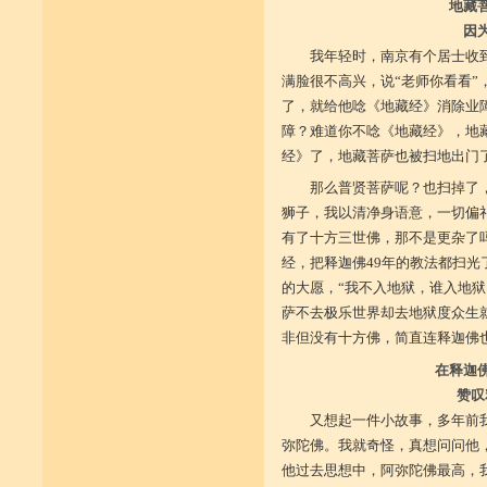
地藏
因
我年轻时，南京有个居士收
满脸很不高兴，说“老师你看看”
了，就给他唸《地藏经》消除业
障？难道你不唸《地藏经》，地
经》了，地藏菩萨也被扫地出门
那么普贤菩萨呢？也扫掉了
狮子，我以清净身语意，一切偏
有了十方三世佛，那不是更杂了
经，把释迦佛49年的教法都扫
的大愿，“我不入地狱，谁入地
萨不去极乐世界却去地狱度众生
非但没有十方佛，简直连释迦佛
在释迦
赞叹
又想起一件小故事，多年前
弥陀佛。我就奇怪，真想问问他
他过去思想中，阿弥陀佛最高，