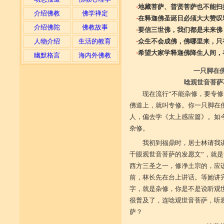
·
地藏菩萨、普贤菩萨也不能扫
介绍佛教
佛学禅定
·
在释迦佛圣诞日必须大大赞叹
介绍佛陀
佛教故事
·
要信三世佛，我们都是未来佛
人物介绍
生活的教育
·
众生不会成佛，佛哪里来，只
·
希望大家学释迦佛降生人间，
幽默格言
海内外佛教
一只脚在
唸观世音菩萨
现在流行“不能杂修，要专
佛道上，就叫专修。你一只脚在
人，偏去学《太上感应篇》。如
杂修。
我初到福鼎时，居士林请我
千眼观世音菩萨的发愿文”，就是
西方三圣之一，修净土宗的，应
前，林长先在台上讲话。等她讲
字，就是杂修，你是不是说听观
很普及了，连唸观世音菩萨，听
萨？