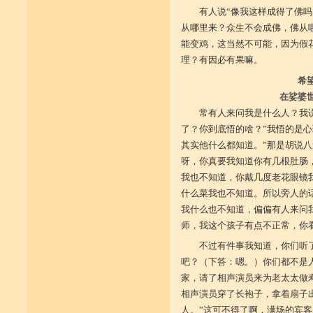
有人说“像我这样成得了佛吗
从哪里来？众生不会成佛，佛从
能变鸡，这当然不可能，因为假
理？有因必有果嘛。
希
在娑婆
常有人来问我是什么人？我说
了？你到底悟的啥？”我悟的是
其实他什么都知道。”那是胡说
呀，你真要我知道你有几根肚肠
我也不知道，你戴几度老花眼镜
什么菜我也不知道。所以旁人的
我什么也不知道，偏偏有人来问我
师，我这个孩子有点不正常，你
不过有件事我知道，你们听
吧？（下答：嗯。）你们都不是
家，请了相声演员来为老太太做
相声演员穿了长袍子，拿着扇子
人。”这可不得了啊，满场的宾