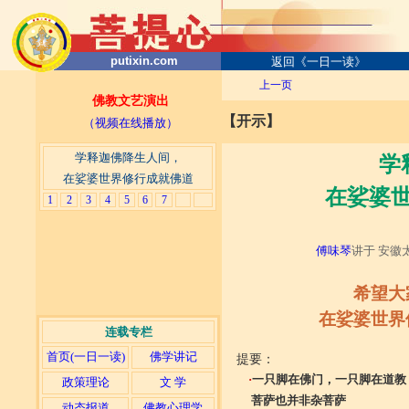
putixin.com
返回《一日一读》
上一页
佛教文艺演出
【开示】
（视频在线播放）
学释迦佛降生人间，
学
在娑婆世界修行成就佛道
在娑婆
1
2
3
4
5
6
7
傅味琴
讲于 安徽太
希望大
在娑婆世界
连载专栏
首页(一日一读)
佛学讲记
提要：
·
一只脚在佛门，一只脚在道教
政策理论
文 学
菩萨也并非杂菩萨
动态报道
佛教心理学