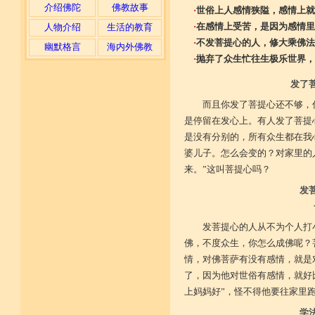
介绍佛陀
佛教故事
·
世俗上人感情狭隘，感情上就
·
在感情上受苦，是因为感情里
人物介绍
生活的教育
·
不发菩提心的人，修大乘佛法
幽默格言
海内外佛教
·
抛弃了众生忙往生极乐世界，
发了
而且你发了菩提心还不够，
是停留在发心上。有人发了菩提
是没有分别的，所有众生都在我
婆儿子。怎么会变的？对家里的
来。”这叫菩提心吗？
发
发菩提心的人从不为个人打
佛，不度众生，你怎么成佛呢？
情，对佛菩萨有没有感情，就是
了，因为他对世俗有感情，就好
上妈妈好”，怪不得他要往家里
学