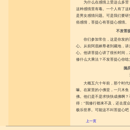
为什么在感情上受这么多苦
这种感情里有毒。一个人有了这
是男女感情问题。可是我们要研
俗感情，菩提心有菩提心感情。
不发菩
你们参加常住，这是你发的
心。从前阿底峡尊者到藏地，讲
心。他讲菩提心讲了很长时间，
修什么大乘法？不发菩提心你唸
抛
大概五六十年前，那个时代
嘛。在家里的小佛堂，一只木鱼
佛。他们是不是求快快成佛啊？
得：“我修行都来不及，还去度
极乐世界。可能这不叫菩提心吧
上一页