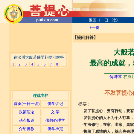
putixin.com
返回《一日一读》
上一页
【提问解答】
大般
在汉川大般若佛学苑提问解答
最高的成就，
1
2
3
4
5
6
7
8
───────────
傅味琴
在汉川
不发菩提心
连载专栏
首页(一日一读)
佛学讲记
提要：
·
发了菩提心，要有行动，要有
政策理论
文 学
·
发菩提心的人不为个人打算，
动态报道
佛教心理学
·
学法修行，在家、出家、离家
介绍佛教
佛学禅定
·
执著于感情的人，就会失去理