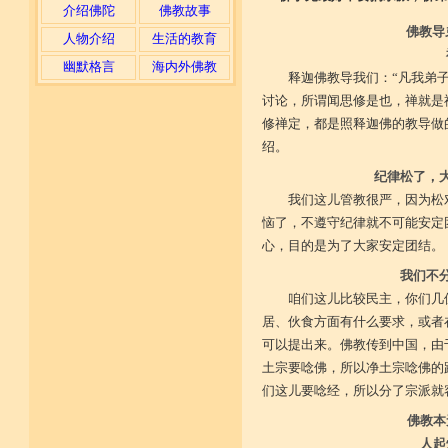
介绍佛陀
佛教故事
佛教导
人物介绍
生活的教育
幽默格言
海内外佛教
释迦佛教导我们：“凡我弟
讨论，所谓闻思修是也，禅就是
修禅定，都是照释迦佛的教导做
绍。
纪律松了，
我们这儿管教很严，因为松
恼了，不遵守纪律就不可能安定
心，目的是为了大家安定团结。
我们不
咱们这儿比较民主，你们几
居、伙食方面有什么要求，或者
可以提出来。佛教传到中国，由
土宗要唸佛，所以净土宗唸佛的
们这儿要唸经，所以分了宗派就
佛教本
人起