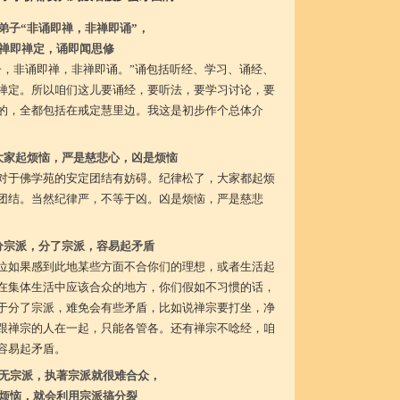
弟子“非诵即禅，非禅即诵”，
禅即禅定，诵即闻思修
子，非诵即禅，非禅即诵。”诵包括听经、学习、诵经、
禅定。所以咱们这儿要诵经，要听法，要学习讨论，要
的，全都包括在戒定慧里边。我这是初步作个总体介
大家起烦恼，严是慈悲心，凶是烦恼
对于佛学苑的安定团结有妨碍。纪律松了，大家都起烦
团结。当然纪律严，不等于凶。凶是烦恼，严是慈悲
分宗派，分了宗派，容易起矛盾
位如果感到此地某些方面不合你们的理想，或者生活起
在集体生活中应该合众的地方，你们假如不习惯的话，
于分了宗派，难免会有些矛盾，比如说禅宗要打坐，净
跟禅宗的人在一起，只能各管各。还有禅宗不唸经，咱
容易起矛盾。
无宗派，执著宗派就很难合众，
烦恼，就会利用宗派搞分裂