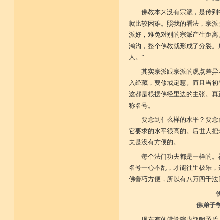
佛教本来没有宗派，是传到
就比较困难。照我的看法，宗派
派好，难免对别的宗派产生距离
鸿沟，整个佛教就形成了分裂。
人。”
其实宗派跟宗派的观点差异
入经藏，要修戒定慧。而且当初
这都是根据佛经里边的主张。真
称名号。
要念到什么样的水平？要念
它要求的水平很高的。后世人把
夫是没有方便的。
每个法门功夫都是一样的。
名号一心不乱，才能往生极乐，
佛善巧方便，所以有八万四千法
佛弟子
现在有的佛学院内部闹矛盾