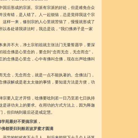
中国后形成的宗派。宗派有宗派的好处，但是难免合众
并没有错，是人错了。人一起烦恼，总是觉得我这个宗
。这样一来，修别宗的人心里就苦恼了，慢慢就形成了
所以各处请我讲法时，我总是说，“我们佛弟子是一家
本来并不大，净土宗初祖就主张法门无量誓愿学，要深
初祖念佛是心里念的，要念到“念而无念，无念而念”，
正的念佛是心里念，心中有佛叫念佛，现在出声唸佛叫
而无念，无念而念，就是一点不能执著的。念佛法门，
念佛误解成是老太太做的事情，要知道方法是方便，功
禅宗要入定才开悟，唸佛要唸到若一日乃至若七日执持
这是讲功夫上的要求。在用功的方式方法上，因为释迦
门，但归纳到最后还是戒定慧。
佛学苑最好不要搞宗派，
学佛都要归到般若波罗蜜才圆满
，开学的时候有五十几人，到后来能留下十几个人还算