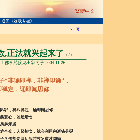
繁體中文
返回《连载专栏》
下一页
教,正法就兴起来了
（2）
________________________________________
佛学苑接见出家同学 2004.11.26
“非诵即禅，非禅即诵”，
即禅定，诵即闻思修
即诵”，禅即禅定，诵即闻思修
慈悲心，凶是烦恼
易起矛盾
难合众，人起烦恼，就会利用宗派搞分裂
子学佛都要归到般若波罗蜜才圆满