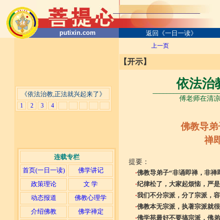
putixin.com
返回《一日一读》
上一页
【开示】
依法治
___________________
《依法治教,正法就兴起来了》
傅老师在清凉山
1
2
3
4
佛教导弟子
禅
连载专栏
提要：
首页(一日一读)
佛学讲记
·
佛教导弟子“非诵即禅，非禅
政策理论
文 学
·
纪律松了，大家起烦恼，严是
·
我们不分宗派，分了宗派，容
动态报道
佛教心理学
·
佛教本无宗派，执著宗派就很
介绍佛教
佛学禅定
·
佛学苑最好不要搞宗派，佛弟