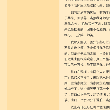
老师？老师应该是法的化身。如
我想起从前的笑话，有的学
子苹果。你供养，当然我老师慈
骂你几句，“你给我坐下来，听
果也是世俗的，因果不会差的。
红枣。（众笑，师笑）
我那天解说，善知识都可以
不是讲依止师。依止师是你依靠
的。但是你依止他之前，不要盲
们做居士的很难观察，真正严格
可以另外再找，他不满意你，他
从前在深圳，有两个人来跟
声）忽然又动摇了，来跟我求忏
到一位出家师父，出家师父跟她
他抛弃了，这个罪等于杀死一个
了，你自己不争气，起了烦恼，
误。比如一个贪污分子退脏，当
依止有什么好处呢？能使你