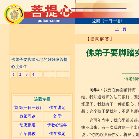
putixin.com
返回《一日一读》
上一页
【提问解答】
佛弟子要脚踏
佛弟子要脚踏实地的好好发菩提
心度众生
──────
1
2
3
4
傅老师回
同学4：
我要在你面前忏悔
结。我知道老师的法门很好，因
连载专栏
场里了。我就有了一种瞋恨心，
首页(一日一读)
佛学讲记
想：这个孩子是我的，不是老师
政策理论
文 学
这两年当中，我心里很苦很
动态报道
佛教心理学
拔不出来。有一次我碰到一个出
介绍佛教
佛学禅定
说：“你的心没有你女儿善良，