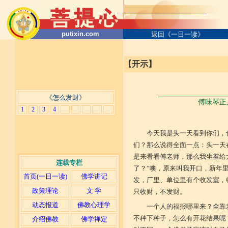
putixin.com
返回《一日一读》
【开示】
___________________
《怎么发财》
傅味琴正月
1
2
3
4
今天我是头一天看到你们，
们？那么说得全面一点：头一天
是来看看傅老师，那么我坐着给
连载专栏
了？”噢，原来叫我开口，新年
首页(一日一读)
佛学讲记
发，厂里、单位里有个收发室，
政策理论
文 学
只收财，不发财。
动态报道
佛教心理学
一个人的福报哪里来？全靠
不种下种子，怎么有开花结果呢
介绍佛教
佛学禅定