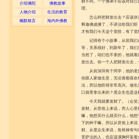
财不同。一个佛弟子应该对自己
介绍佛陀
佛教故事
理。
人物介绍
生活的教育
怎么样把财发出去？应该供
幽默格言
海内外佛教
释迦佛成佛了，不讲法给我们听
才有我们今天这个觉悟，有了觉
记得有个小故事，从前我们
等，关系很好，到新年了，我们
当然了，咱们也不拿的，他就着
发出去。你一个人把财发出去，
从前深圳有个同学，他的老
你跟人家做生意，无论谁都喜欢
法，所以他听得非常高兴。做生
口袋里拿出来的？度众生也是这
今天我就要发财了。（众笑
发财。从世俗上来说，穷人心里
嘛，他想买什么就买什么，他想
下的种子嘛。所以从世俗上来说
财。从度众生来说，焦裕禄有句
菩萨法的人，也应该满胸怀装着