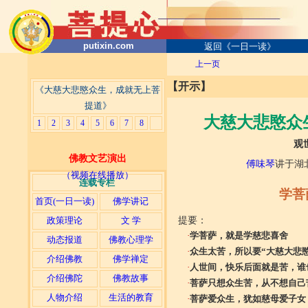
putixin.com
返回《一日一读》
上一页
【开示】
《大慈大悲愍众生，成就无上菩
提道》
大慈大悲愍众
1
2
3
4
5
6
7
8
观
佛教文艺演出
傅味琴
讲于湖北
（视频在线播放）
连载专栏
学菩
首页(一日一读)
佛学讲记
政策理论
文 学
提要：
·
学菩萨，就是学慈悲喜舍
动态报道
佛教心理学
·
众生太苦，所以要“大慈大悲
介绍佛教
佛学禅定
·
人世间，快乐后面就是苦，谁
介绍佛陀
佛教故事
·
菩萨只想众生苦，从不想自己
人物介绍
生活的教育
·
菩萨爱众生，犹如慈母爱子女