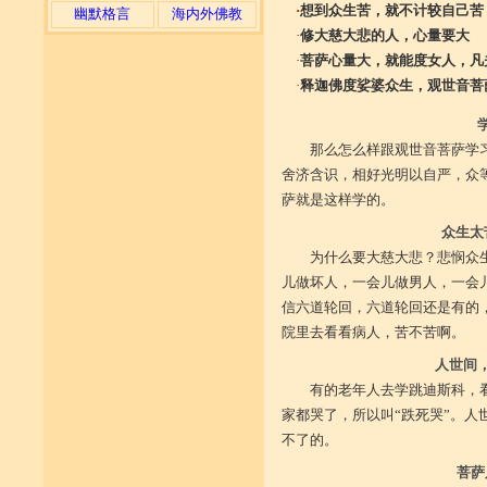
·
想到众生苦，就不计较自己苦
幽默格言
海内外佛教
·
修大慈大悲的人，心量要大
·
菩萨心量大，就能度女人，凡
·
释迦佛度娑婆众生，观世音菩
那么怎么样跟观世音菩萨学
舍济含识，相好光明以自严，众
萨就是这样学的。
众生太
为什么要大慈大悲？悲悯众
儿做坏人，一会儿做男人，一会
信六道轮回，六道轮回还是有的
院里去看看病人，苦不苦啊。
人世间
有的老年人去学跳迪斯科，
家都哭了，所以叫“跌死哭”。
不了的。
菩萨