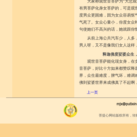
大家称观世音菩萨为“大悲
有男菩萨化身女菩萨的，可是观
度男众更困难，因为女众容易怄
气死了。女众心量小，你度女众
句使她们不高兴的话，她就跟你
从前上海公共汽车少，人多
男人呀，又不是像我们女人这样
释迦佛度娑婆众生
观世音菩萨能化现女身，在
音菩萨，好比十方如来都赞叹释
界，众生最难度，脾气坏，难调
佛到娑婆世界来成佛真了不起啊
上一页
菩提心网站版权所有，转