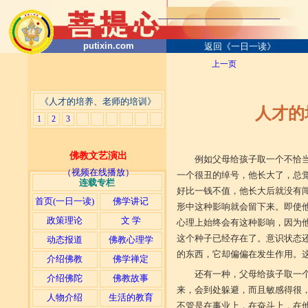
putixin.com
返回《一日一读》
上一页
《人才的培养、老师的培训》
人才的培养
1
2
3
佛教文艺演出
例如父母给孩子取一个不恰
（视频在线播放）
一个很丑的绰号，他长大了，总
连载专栏
好比一钱不值，他长大后就没有
首页(一日一读)
佛学讲记
形中这种影响就会留下来。即使
政策理论
文 学
心理上始终会有这种影响，因为
这个种子已经存在了。意识状态
动态报道
佛教心理学
的东西，它却偏偏在发生作用。
介绍佛教
佛学禅定
还有一种，父母给孩子取一
介绍佛陀
佛教故事
来，会到处躲避，而且敏感得很
人物介绍
生活的教育
不管是在事业上，在奋斗上，在