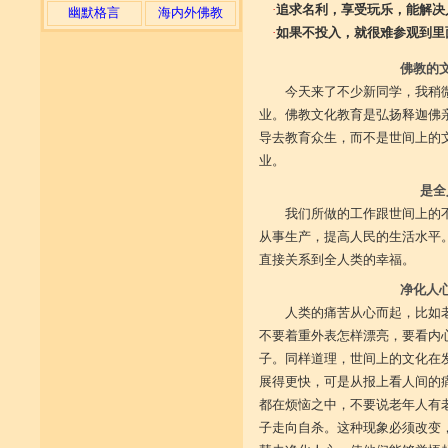
·
追求名利，享受玩乐，能解决
幽默格言
海内外佛教
·
如果不投入，就很难参观到里
佛教的
今天来了不少新同学，我稍
业。佛教文化教育是弘扬释迦佛
导去教育众生，而不是世间上的
业。
是全
我们所做的工作跟世间上的
从事生产，提高人民的生活水平
直接关系到全人类的幸福。
净化人
人类的痛苦从心而起，比如
不要着重外表怎样漂亮，要看内
子。同样道理，世间上的文化在
展得更快，可是从报上看人间的
都在烦恼之中，不要说老年人有
子走向自杀。这种现象必须改变