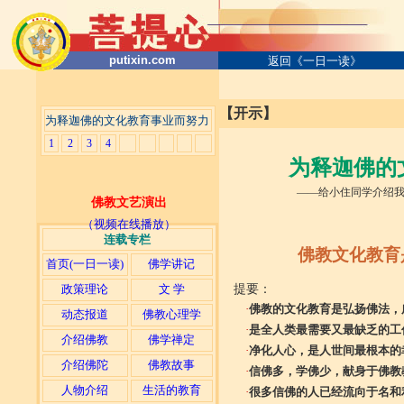
putixin.com
返回《一日一读》
【开示】
为释迦佛的文化教育事业而努力
1
2
3
4
为释迦佛的
——
给小住同学介绍我们
佛教文艺演出
（视频在线播放）
连载专栏
佛教文化教育
首页(一日一读)
佛学讲记
政策理论
文 学
提要：
·
佛教的文化教育是弘扬佛法，
动态报道
佛教心理学
·
是全人类最需要又最缺乏的工
介绍佛教
佛学禅定
·
净化人心，是人世间最根本的
介绍佛陀
佛教故事
·
信佛多，学佛少，献身于佛教
人物介绍
生活的教育
·
很多信佛的人已经流向于名和