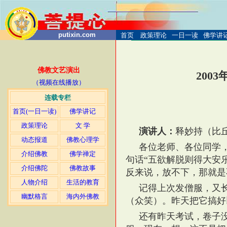
putixin.com
首页
政策理论
一日一读
佛学讲
佛教文艺演出
2003
（视频在线播放）
连载专栏
放
首页(一日一读)
佛学讲记
政策理论
文 学
演讲人：
释妙持（比
动态报道
佛教心理学
各位老师、各位同学，
介绍佛教
佛学禅定
句话“五欲解脱则得大安
介绍佛陀
佛教故事
反来说，放不下，那就是
人物介绍
生活的教育
记得上次发僧服，又
幽默格言
海内外佛教
（众笑）。昨天把它搞好
还有昨天考试，卷子