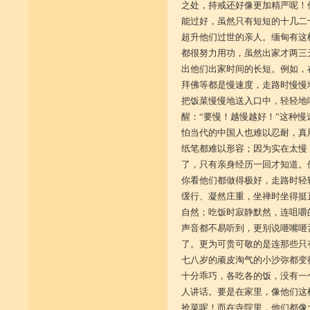
之处，持戒还好像更加精严呢！
能过好，虽然只有短短的十几二
超升他们过世的亲人。缅甸有这
都很努力用功，虽然出家才两三
出他们出家时间的长短。例如，
拜佛等都是慢速度，走路时慢慢
把饭菜慢慢地送入口中，轻轻地
醒：“要慢！越慢越好！”这种慢
怕当代的中国人也难以忍耐，真
纸笔都难以形容；因为实在太慢
了，只有亲身经历一回才知道。
你看他们都做得极好，走路时轻
缓行、凝然庄重，坐禅时坐得挺
自然；吃饭时寂静默然，连咀嚼
声音都不易听到，更别说咂嘴咂
了。更为可贵可敬的是连那些只
七八岁的顽皮淘气的小沙弥都变
十分乖巧，各吃各的饭，没有一
人讲话。要是在家里，像他们这
抢菜呢！而在寺院里，他们都像