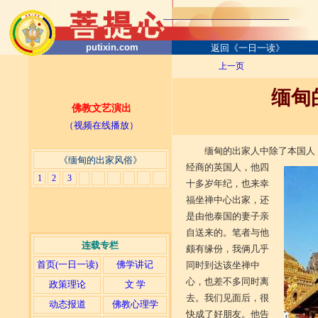
putixin.com
返回《一日一读》
上一页
缅甸
佛教文艺演出
（视频在线播放）
缅甸的出家人中除了本国人
《缅甸的出家风俗》
经商的英国人，他四
1
2
3
十多岁年纪，也来幸
福坐禅中心出家，还
是由他泰国的妻子亲
自送来的。笔者与他
连载专栏
颇有缘份，我俩几乎
首页(一日一读)
佛学讲记
同时到达该坐禅中
心，也差不多同时离
政策理论
文 学
去。我们见面后，很
动态报道
佛教心理学
快成了好朋友。他告