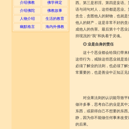
介绍佛教
佛学禅定
西。第三是邪淫。第四是妄语。
语与词句对人，这些都是恶业。
介绍佛陀
佛教故事
贪念，贪图他人的财物，也就是
人物介绍
生活的教育
他人的财产，这是非常不好的贪
幽默格言
海内外佛教
成他人的伤害。最后第十个恶业
持现况的“我”和执着于灵魂。
◎ 业是自身的责任
这十个恶业都会给我们带来
这些行为，戒除这些恶业就是造
必须了解业的法则，也必须了解
常重要的，也是善业中正知正见
对业果法则的认识能导致平
做许多事，思考自己的业是其中
东西，或获得自己不想要的东西
静，因为你不能做任何事来改变
的后果。