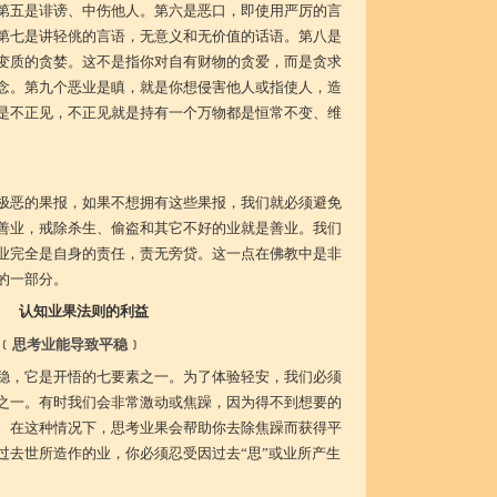
第五是诽谤、中伤他人。第六是恶口，即使用严厉的言
第七是讲轻佻的言语，无意义和无价值的话语。第八是
变质的贪婪。这不是指你对自有财物的贪爱，而是贪求
念。第九个恶业是瞋，就是你想侵害他人或指使人，造
是不正见，不正见就是持有一个万物都是恒常不变、维
极恶的果报，如果不想拥有这些果报，我们就必须避免
善业，戒除杀生、偷盗和其它不好的业就是善业。我们
业完全是自身的责任，责无旁贷。这一点在佛教中是非
的一部分。
认知业果法则的利益
﹝思考业能导致平稳﹞
稳，它是开悟的七要素之一。为了体验轻安，我们必须
之一。有时我们会非常激动或焦躁，因为得不到想要的
。在这种情况下，思考业果会帮助你去除焦躁而获得平
过去世所造作的业，你必须忍受因过去“思”或业所产生