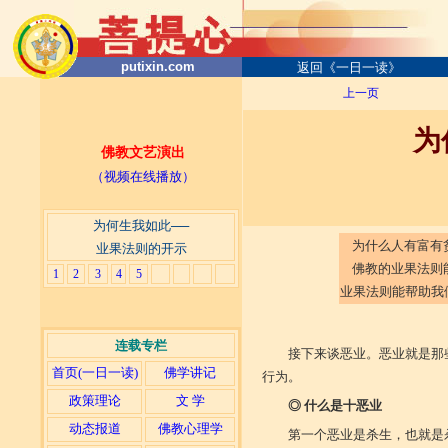
putixin.com
返回《一日一读》
上一页
为
佛教文艺演出
（视频在线播放）
——业
为何生我如此──
为什么人有富有贫
业果法则的开示
佛教的业果法则能
1
2
3
4
5
业果法则能帮助我
连载专栏
接下来谈恶业。恶业就是那
首页(一日一读)
佛学讲记
行为。
政策理论
文 学
◎ 什么是十恶业
动态报道
佛教心理学
第一个恶业是杀生，也就是