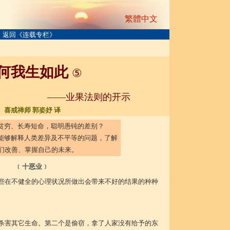
繁體中文
返回《连载专栏》
何我生如此
⑤
果法则的开示
喜戒禅师 郭姿妤 译
穷、长寿短命，聪明愚钝的差别？
够解释人类差异及不平等的问题，了解
们改善、掌握自己的未来。
﹝十恶业﹞
些在不健全的心理状况所做出会带来不好的结果的种种
杀害其它生命。第二个是偷窃，拿了人家没有给予的东