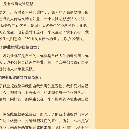
﹝反省业能去除怨怼﹞
法之一。有时修习慈心观时，开始可能会感到愤恨，因
怨恨的人传达友善的好意。一个去除怨怼想法的方法，
“我会投生到这里，是因为我过去生的业所使然，其他
何的改变。但若是对于这样一个人生起了愤恨的心，我
投生到四恶道。”经由反省自己的业，可以摆脱怨恨。
了解业能增进自信自力﹞
。因为业既然是自己的，你就是自己人生的建构者，你
人，你必须替自己造作善业。每一个众生都会得到自身
替代他人来承受果报。
了解业报能教导自我负责﹞
了解业报也教导我们自我负责的重要性。我们要对自己
什么，都是自己要去承担。如果我们有一个很好的环
使然；同样的，如果生长在一个不顺利的环境也要自己
，你在此生就要造善业。如此，了解业才能给我们带来
在此生做善业，方能雕塑我们的来生。所以，业不是宿
善业，来避免恶业所造成的果报。我们不需担心会有审