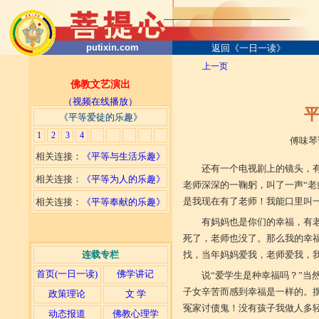
putixin.com
返回《一日一读》
上一页
佛教文艺演出
（视频在线播放）
平
《平等爱徒的乐趣》
1
2
3
4
傅味琴讲演 2004
相关连接：
《平等与生活乐趣》
还有一个电视剧上的镜头，
相关连接：
《平等为人的乐趣》
老师深深的一鞠躬，叫了一声“老
是我现在有了老师！我能口里叫一
相关连接：
《平等奉献的乐趣》
有妈妈也是你们的幸福，有老
死了，老师也没了。那么我的幸
连载专栏
找，当年妈妈爱我，老师爱我，
首页(一日一读)
佛学讲记
说“爱学生是种幸福吗？”当
子女辛苦而感到幸福是一样的。
政策理论
文 学
冤家讨债鬼！没有孩子我做人多轻
动态报道
佛教心理学