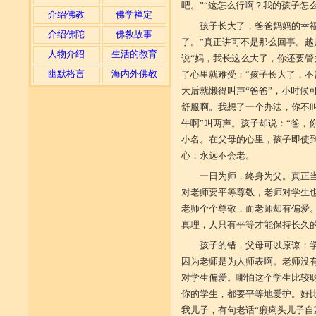
吧。”“这怎么行啊？我的孩子怎
介绍佛教
佛学禅定
孩子长大了，爸爸妈妈的幸
介绍佛陀
佛教故事
了。”真正讲可不是那么回事。
人物介绍
生活的教育
说“妈，我长这么大了，你还要管
幽默格言
海内外佛教
了心里就难受：“孩子长大了，不
大后就懒得叫声“爸爸”，小时候
舒服啊。我想了一个办法，你不
牛啊”叫两声。孩子却说：“爸，
小名。在父母的心里，孩子即使
心，永远不会老。
一日为师，终身为父。真正
对老师要平等尊敬，老师对学生
老师个个尊敬，而老师却有偏爱
真理，人只有平等才能保持长久
孩子的错，父母可以原谅；
因为老师是为人师表啊。老师没
对学生偏爱。哪怕这个学生比较
你的学生，都要平等地爱护。好
我儿子，有句老话“癞痢头儿子自