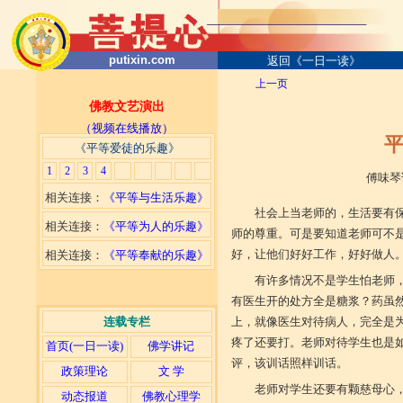
putixin.com
返回《一日一读》
上一页
佛教文艺演出
（视频在线播放）
平
《平等爱徒的乐趣》
1
2
3
4
傅味琴讲演 2004
相关连接：
《平等与生活乐趣》
社会上当老师的，生活要有
相关连接：
《平等为人的乐趣》
师的尊重。可是要知道老师可不
好，让他们好好工作，好好做人
相关连接：
《平等奉献的乐趣》
有许多情况不是学生怕老师，
有医生开的处方全是糖浆？药虽
连载专栏
上，就像医生对待病人，完全是
疼了还要打。老师对待学生也是
首页(一日一读)
佛学讲记
评，该训话照样训话。
政策理论
文 学
老师对学生还要有颗慈母心
动态报道
佛教心理学