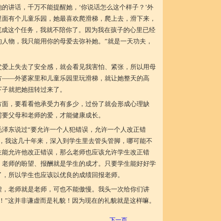
的讲话，千万不能提醒她，‘你说话怎么这个样子？’外
里面有个儿童乐园，她最喜欢爬滑梯，爬上去，滑下来，
完成这个任务，我就不陪你了。因为我在孩子的心里已经
的人物，我只能用你的母爱去弥补她。”就是一天功夫，
父爱上失去了安全感，就会看见我害怕、紧张，所以用母
方——外婆家里和儿童乐园里玩滑梯，就让她整天的高
下子就把她扭转过来了。
方面，要看看他承受力有多少，过份了就会形成心理缺
需要父母和老师的爱，才能健康成长。
毛泽东说过“要允许一个人犯错误，允许一个人改正错
说，我这几十年来，深入到学生里去管头管脚，哪可能不
生能允许他改正错误，那么老师也应该允许学生改正错
，老师的盼望、报酬就是学生的成才。只要学生能好好学
了，所以学生也应该以优良的成绩回报老师。
虚，老师就是老师，可也不能傲慢。我头一次给你们讲
！”这并非谦虚而是礼貌！因为现在的礼貌就是这样嘛。
下一页