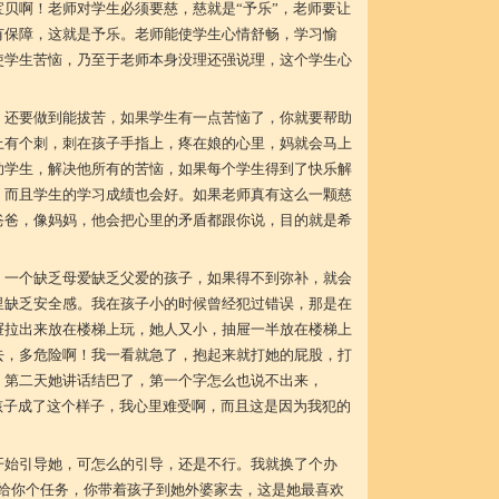
贝啊！老师对学生必须要慈，慈就是“予乐”，老师要让
有保障，这就是予乐。老师能使学生心情舒畅，学习愉
使学生苦恼，乃至于老师本身没理还强说理，这个学生心
，还要做到能拔苦，如果学生有一点苦恼了，你就要帮助
上有个刺，刺在孩子手指上，疼在娘的心里，妈就会马上
助学生，解决他所有的苦恼，如果每个学生得到了快乐解
，而且学生的学习成绩也会好。如果老师真有这么一颗慈
爸爸，像妈妈，他会把心里的矛盾都跟你说，目的就是希
，一个缺乏母爱缺乏父爱的孩子，如果得不到弥补，就会
里缺乏安全感。我在孩子小的时候曾经犯过错误，那是在
屉拉出来放在楼梯上玩，她人又小，抽屉一半放在楼梯上
去，多危险啊！我一看就急了，抱起来就打她的屁股，打
。第二天她讲话结巴了，第一个字怎么也说不出来，
孩子成了这个样子，我心里难受啊，而且这是因为我犯的
开始引导她，可怎么的引导，还是不行。我就换了个办
天给你个任务，你带着孩子到她外婆家去，这是她最喜欢