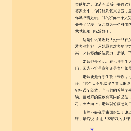
去的地方。你从今以后不要再管她
婆家出来，你陪她到复兴公园，
你就陪着她玩。”我说“你一个人
失去了父爱，父亲成为一个可怕
我就把她口吃治好了。
这是什么道理呢？她一旦在
爱去弥补她，用她最喜欢去的地
兴，来转移她的注意力，所以一
老师也是如此。在批评学生
陷，因为不管是童年还是青年都
老师要允许学生改正错误，
误。”哪个人不犯错误？拿我来
犯错误？既然，当老师的希望学
误。当老师的应该有高尚的品德
习，天天向上，老师就心满意足
老师不要在学生面前过于谦
课，最后说“谢谢大家听我的讲课
上一页