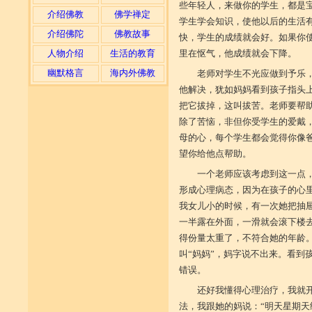
些年轻人，来做你的学生，都是宝
介绍佛教
佛学禅定
学生学会知识，使他以后的生活
介绍佛陀
佛教故事
快，学生的成绩就会好。如果你
人物介绍
生活的教育
里在怄气，他成绩就会下降。
幽默格言
海内外佛教
老师对学生不光应做到予乐
他解决，犹如妈妈看到孩子指头
把它拔掉，这叫拔苦。老师要帮
除了苦恼，非但你受学生的爱戴
母的心，每个学生都会觉得你像
望你给他点帮助。
一个老师应该考虑到这一点
形成心理病态，因为在孩子的心
我女儿小的时候，有一次她把抽
一半露在外面，一滑就会滚下楼
得份量太重了，不符合她的年龄
叫“妈妈”，妈字说不出来。看到
错误。
还好我懂得心理治疗，我就
法，我跟她的妈说：“明天星期