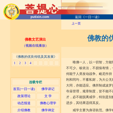
putixin.com
返回《一日一读》
上一页
佛教的
佛教文艺演出
（视频在线播放）
《佛教的优良传统及其发展》
唯佛一人，以一切智，方能
1
2
3
4
不可少。皈依法，不损恼有情，
何能于人类发动战争。毗尼作持
利和同均，不蓄私财，为大公无
连载专栏
大同，亦能适应。佛所制成波罗
首页(一日一读)
佛学讲记
寺庙管理，规章制度，皆不能不
政策理论
文 学
才，必不能脱离戒学，特别是别
进步，其结果适得其反。
动态报道
佛教心理学
介绍佛教
佛学禅定
戒学主要为身语轨范。佛学