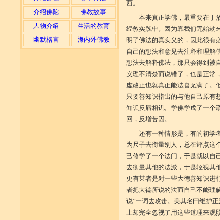
西。
介绍佛陀
佛教故事
本来真正学佛，最重要在于
人物介绍
生活的教育
经教实践中。因为靠我们无始劫
幽默格言
海内外佛教
明了佛法的真实义的，因此很有
自己的想法和意见去注释和理解
想法去解释佛法，那只会得到被
义理不清楚而说错了，也是正常
虚改正也就真正能法喜充满了。
只要善知识指出的与他自己原有
知识反唇相讥。学佛学成了一个顽
回，反增苦因。
还有一种情形是，有的初学
为尺子去衡量别人，总在评点这
己修学了一个法门，于是就以自
去衡量其他的法派，于是轻视其
更有甚者是对一些大德善知识进
者把大德所说的法而自己不能理
说”一词去攻击。美其名曰维护
上却完全忽视了用这些道理来观