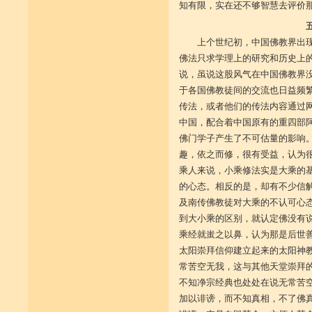
知有限，实在还不够智慧去评价
上个世纪初，中国佛教界出
佛法只求学理上的研究和历史上
说，虽说这股风气在中国佛教界
于各国佛教徒间的交流也日益频
传法，或者他们的传法内容通过
中国，配合着中国原有的重四部阿
佛门学子产生了不可估量的影响
趣，依之而修，很有受益，认为
乘人来说，小乘修法实是大乘的
的心态。相反的是，却有不少信
及南传佛教徒对大乘的不认可心
到大小乘的区别，就认定佛没有
乘经就蚩之以鼻，认为那是后世
太阳崇拜信仰建立起来的太阳神
常苦空无我，这与其他天堂崇拜
不知净宗经典也处处在说无常苦
加以诽谤，而不知真相，不了佛