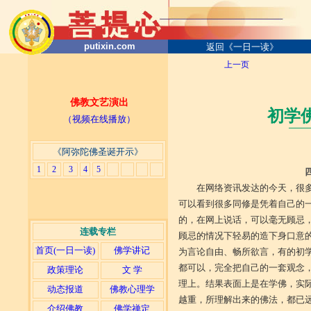
putixin.com
返回《一日一读》
上一页
佛教文艺演出
初学
（视频在线播放）
───
《阿弥陀佛圣诞开示》
1
2
3
4
5
在网络资讯发达的今天，很
可以看到很多同修是凭着自己的
的，在网上说话，可以毫无顾忌
连载专栏
顾忌的情况下轻易的造下身口意
首页(一日一读)
佛学讲记
为言论自由、畅所欲言，有的初
都可以，完全把自己的一套观念
政策理论
文 学
理上。结果表面上是在学佛，实际
动态报道
佛教心理学
越重，所理解出来的佛法，都已
介绍佛教
佛学禅定