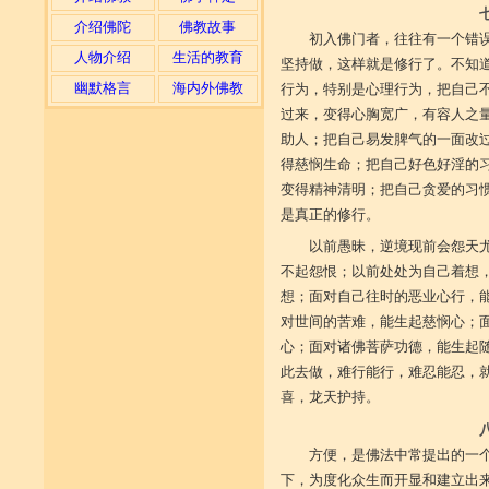
介绍佛陀
佛教故事
初入佛门者，往往有一个错
人物介绍
生活的教育
坚持做，这样就是修行了。不知
幽默格言
海内外佛教
行为，特别是心理行为，把自己
过来，变得心胸宽广，有容人之
助人；把自己易发脾气的一面改
得慈悯生命；把自己好色好淫的
变得精神清明；把自己贪爱的习
是真正的修行。
以前愚昧，逆境现前会怨天
不起怨恨；以前处处为自己着想
想；面对自己往时的恶业心行，
对世间的苦难，能生起慈悯心；
心；面对诸佛菩萨功德，能生起
此去做，难行能行，难忍能忍，
喜，龙天护持。
方便，是佛法中常提出的一
下，为度化众生而开显和建立出