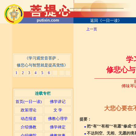
putixin.com
返回《一日一读》
上一页
学
《学习观世音菩萨，
修悲心与智慧就是提高觉悟》
修悲心与
1
2
3
4
5
6
____________________
傅味琴讲
连载专栏
首页(一日一读)
佛学讲记
大悲心要在
政策理论
文 学
动态报道
佛教心理学
提要：
把“有”“有相”“有愿”修成“
介绍佛教
佛学禅定
■
不达到空、无相、无愿的境
■
介绍佛陀
佛教故事