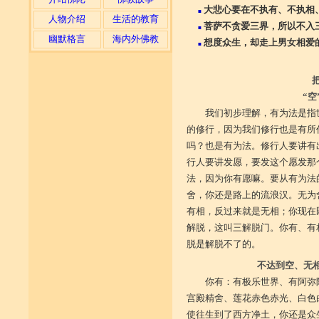
大悲心要在不执有、不执相
■
人物介绍
生活的教育
菩萨不贪爱三界，所以不入
■
幽默格言
海内外佛教
想度众生，却走上男女相爱
■
把
“空
我们初步理解，有为法是指
的修行，因为我们修行也是有所
吗？也是有为法。修行人要讲有
行人要讲发愿，要发这个愿发那
法，因为你有愿嘛。要从有为法
舍，你还是路上的流浪汉。无为
有相，反过来就是无相；你现在
解脱，这叫三解脱门。你有、有
脱是解脱不了的。
不达到空、无
你有：有极乐世界、有阿弥
宫殿精舍、莲花赤色赤光、白色
使往生到了西方净土，你还是众