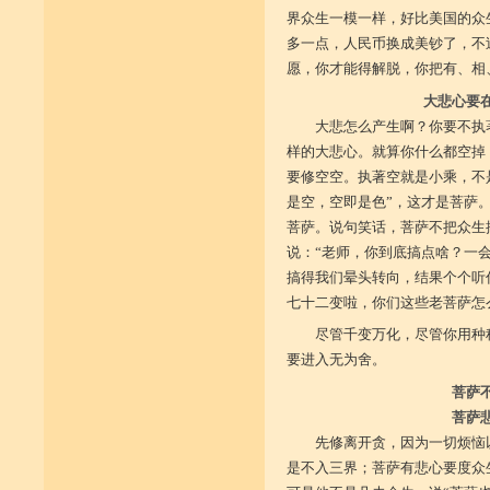
界众生一模一样，好比美国的众
多一点，人民币换成美钞了，不
愿，你才能得解脱，你把有、相
大悲心要
大悲怎么产生啊？你要不执
样的大悲心。就算你什么都空掉
要修空空。执著空就是小乘，不
是空，空即是色”，这才是菩萨
菩萨。说句笑话，菩萨不把众生
说：“老师，你到底搞点啥？一
搞得我们晕头转向，结果个个听
七十二变啦，你们这些老菩萨怎
尽管千变万化，尽管你用种
要进入无为舍。
菩萨
菩萨
先修离开贪，因为一切烦恼
是不入三界；菩萨有悲心要度众