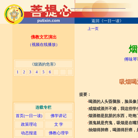
putixin.com
返回《一日一读》
上一页
佛教文艺演出
（视频在线播放）
烟
傅味琴
《烟酒的危害》
1
2
3
4
5
6
吸烟喝
提要：
·
喝酒的人头昏脑胀，脸虽像
连载专栏
·
戒烟戒酒并不难，我这些学
首页(一日一读)
佛学讲记
·
烟酒都是肮脏的东西，吃饱
·
酒鬼就是穷鬼，吸烟是在嘴
政策理论
文 学
·
抽烟得肺癌，喝酒得肝癌，
动态报道
佛教心理学