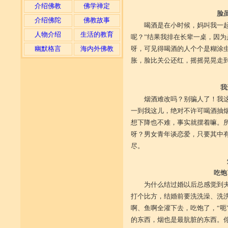
介绍佛教
佛学禅定
脸
介绍佛陀
佛教故事
喝酒是在小时候，妈叫我一起
人物介绍
生活的教育
呢？”结果我排在长辈一桌，因
幽默格言
海内外佛教
呀，可见得喝酒的人个个是糊涂
胀，脸比关公还红，摇摇晃晃走到
我
烟酒难改吗？别骗人了！我
一到我这儿，绝对不许可喝酒抽
想下降也不难，事实就摆着嘛。
呀？男女青年谈恋爱，只要其中
尽。
吃饱
为什么结过婚以后总感觉到
打个比方，结婚前要洗洗澡、洗
啊、鱼啊全灌下去，吃饱了，“呃
的东西，烟也是最肮脏的东西。