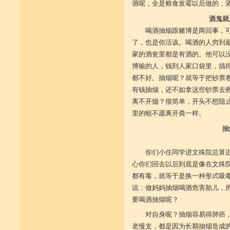
酒呢，全是粮食发霉以后做的，
酒鬼就
喝酒抽烟跟赌博是两回事，
了，也是你活该。喝酒的人穷到
家的酒瓮里都是有酒的。他可以
博输的人，钱到人家口袋里，搞
都不好。抽烟呢？就等于把钞票
有钱抽烟，还不如拿这些钞票去
离不开烟？很简单，开头不想阻
里的蛆不愿离开粪一样。
抽
你们小住同学进文殊院总算
心你们回去以后到底是像在文殊
都有毒，就等于是换一种形式吸
说：做妈妈抽烟喝酒危害胎儿，
要喝酒抽烟呢？
对自身呢？抽烟容易得肺癌
老慢支，都是因为长期抽烟造成