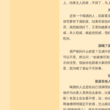
上。结果主人回来，不得了，马上
还有一个喝酒的人，回家看
讲究要有下酒的菜。结果邻居找
亮，就把她强奸了。又害怕她要
戒，杀人犯戒，偷盗也犯戒，强
犯光。
因喝了
酒严格到什么程度？五戒中
可以不受。师父问：“如诸佛尽形
示你没受。假如你也跟着大家回答
受，因为喝了酒会干尽坏事。
那是世俗
喝酒的人总是给自己强调理
他作为出家人竟然也去参加，出
呢！有居士实在看不惯，说：你
释迦佛明明规定不饮酒，怎么能
叫“骗骗外国人”，现在不但骗中