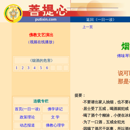
putixin.com
返回《一日一读》
上一页
佛教文艺演出
（视频在线播放）
烟
傅味琴
《烟酒的危害》
1
2
3
4
5
6
说可
那是
提要：
连载专栏
·
不要请出家人抽烟，也不要
·
居士受了五戒，喝酒就犯戒
首页(一日一读)
佛学讲记
·
喝了酒个个糊涂，小便在冰
政策理论
文 学
·
为了一口酒，五戒全犯光
动态报道
佛教心理学
·
因喝了酒尽干坏事，所以酒