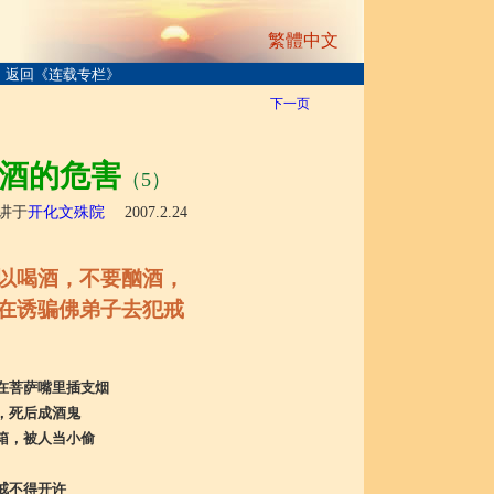
繁體中文
返回《连载专栏》
下一页
酒的危害
（5）
讲于
开化文殊院
2007.2.24
以喝酒，不要酗酒，
在诱骗佛弟子去犯戒
在菩萨嘴里插支烟
，死后成酒鬼
箱，被人当小偷
戒不得开许