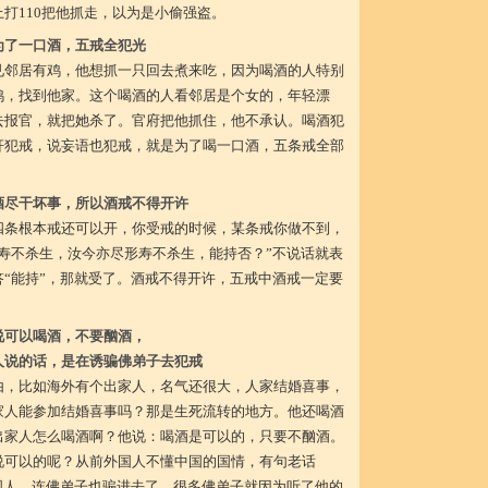
打110把他抓走，以为是小偷强盗。
为了一口酒，五戒全犯光
见邻居有鸡，他想抓一只回去煮来吃，因为喝酒的人特别
鸡，找到他家。这个喝酒的人看邻居是个女的，年轻漂
去报官，就把她杀了。官府把他抓住，他不承认。喝酒犯
奸犯戒，说妄语也犯戒，就是为了喝一口酒，五条戒全部
酒尽干坏事，所以酒戒不得开许
四条根本戒还可以开，你受戒的时候，某条戒你做不到，
寿不杀生，汝今亦尽形寿不杀生，能持否？”不说话就表
“能持”，那就受了。酒戒不得开许，五戒中酒戒一定要
说可以喝酒，不要酗酒，
人说的话，是在诱骗佛弟子去犯戒
由，比如海外有个出家人，名气还很大，人家结婚喜事，
家人能参加结婚喜事吗？那是生死流转的地方。他还喝酒
出家人怎么喝酒啊？他说：喝酒是可以的，只要不酗酒。
说可以的呢？从前外国人不懂中国的国情，有句老话
国人，连佛弟子也骗进去了。很多佛弟子就因为听了他的