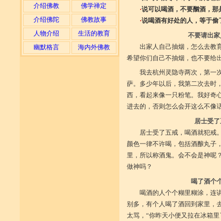
介绍佛教
佛学禅定
·
说可以喝酒，不要酗酒，那
介绍佛陀
佛教故事
·
说喝酒有好处的人，等于偷
人物介绍
生活的教育
不要请出家
出家人自己抽烟，怎么去教
幽默格言
海内外佛教
希望你们自己不抽烟，也不要给
我去杭州灵隐寺两次，第一
萨。多少年以后，我第二次去时
西，看起来像一只粉笔。我好奇
进去的，否则怎么会开这么不像
居士受了
居士受了五戒，喝酒就犯戒
颜色一律不许喝，包括酒酿丸子
里，所以称酒鬼。会不会是神呢
做神吗？
喝了酒个
喝酒的人个个糊里糊涂，连
别多，有个人喝了酒回到家里，
太骂，“你昨天小便又拉在冰箱里