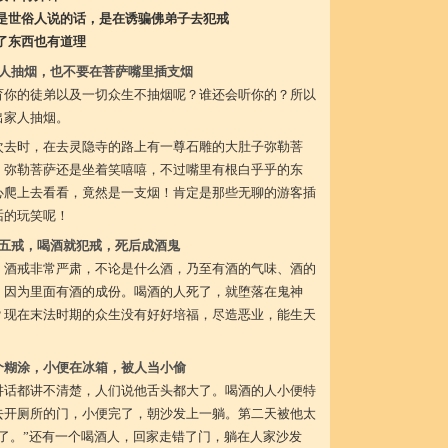
是世俗人说的话，是在诱骗佛弟子去犯戒
了东西也有道理
人抽烟，也不要在菩萨嘴里插支烟
育你的徒弟以及一切众生不抽烟呢？谁还会听你的？所以
出家人抽烟。
次去时，在去灵隐寺的路上有一尊石雕的大肚子弥勒菩
，弥勒菩萨还是坐着笑嘻嘻，不过嘴里有根白乎乎的东
心爬上去看看，竟然是一支烟！肯定是那些无聊的游客插
话的玩笑呢！
五戒，喝酒就犯戒，死后成酒鬼
。酒戒非常严肃，不论是什么酒，乃至有酒的气味、酒的
，因为里面有酒的成份。喝酒的人死了，就堕落在鬼神
？现在末法时期的众生没有好好培福，尽造恶业，能生天
个糊涂，小便在冰箱，被人当小偷
讲话都讲不清楚，人们说他舌头都大了。喝酒的人小便特
去开厕所的门，小便完了，朝沙发上一躺。第二天被他太
了。”还有一个喝酒人，回家走错了门，躺在人家沙发