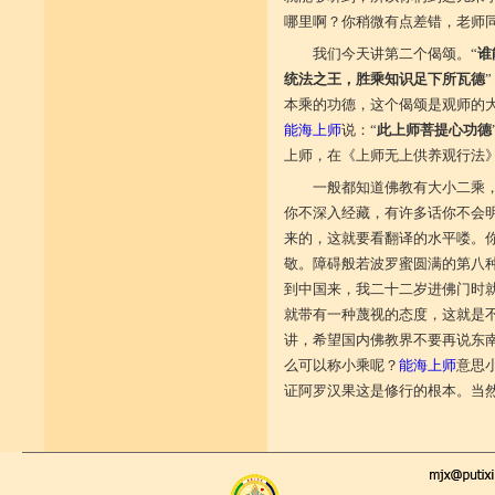
哪里啊？你稍微有点差错，老师
我们今天讲第二个偈颂。“
谁
统法之王，胜乘知识足下所瓦德
”
本乘的功德，这个偈颂是观师的大
能海上师
说：“
此上师菩提心功德
上师，在《上师无上供养观行法
一般都知道佛教有大小二乘
你不深入经藏，有许多话你不会
来的，这就要看翻译的水平喽。
敬。障碍般若波罗蜜圆满的第八
到中国来，我二十二岁进佛门时
就带有一种蔑视的态度，这就是
讲，希望国内佛教界不要再说东
么可以称小乘呢？
能海上师
意思
证阿罗汉果这是修行的根本。当