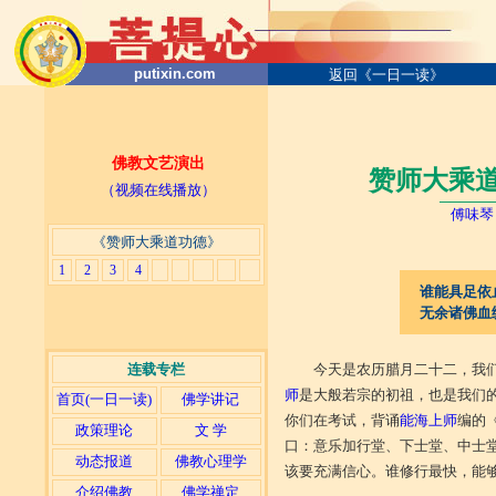
putixin.com
返回《一日一读》
佛教文艺演出
赞师大乘道
（视频在线播放）
──
──
─
傅味琴
《赞师大乘道功德》
1
2
3
4
谁能具足依
无余诸佛血
连载专栏
今天是农历腊月二十二，我
师
是大般若宗的初祖，也是我们
首页(一日一读)
佛学讲记
你们在考试，背诵
能海上师
编的
政策理论
文 学
口：意乐加行堂、下士堂、中士
动态报道
佛教心理学
该要充满信心。谁修行最快，能
介绍佛教
佛学禅定