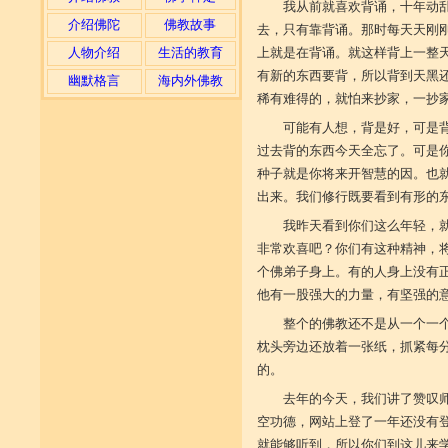
我从前就喜欢背诵，十年动
介绍佛陀
佛教故事
去，只有靠背诵。那时每天天刚
人物介绍
生活的教育
上就是在背诵。就这样背上一整
有新的东西要背，所以背到天黑
幽默格言
海内外佛教
稀有难得的，就怕来抄家，一抄
可能有人想，背是好，可是
过去背的东西今天全忘了。可是
种子就是你将来开智慧的因。也
出来。我们修行既要看到有形的
我昨天看到你们这么年轻，
非常欢喜吧？你们有这种精神，
个佛弟子身上。有的人身上没有
他有一股强大的力量，有坚强的
整个的佛教还不是从一个一
枕头旁边还放着一张纸，抓紧每
的。
去年的今天，我们讲了赞叹
空功德，网站上登了一年还没有
就能够听到，所以你们到这儿来