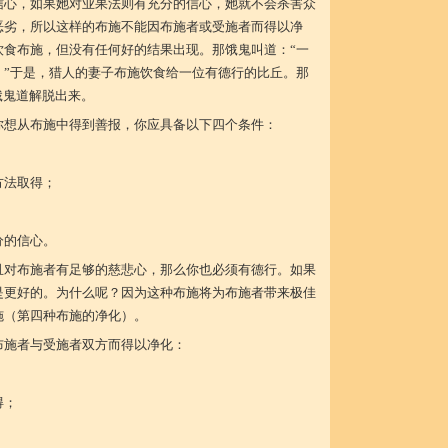
信心，如果她对业果法则有充分的信心，她就不会杀害众
恶劣，所以这样的布施不能因布施者或受施者而得以净
饮食布施，但没有任何好的结果出现。那饿鬼叫道：“一
。”于是，猎人的妻子布施饮食给一位有德行的比丘。那
饿鬼道解脱出来。
你想从布施中得到善报，你应具备以下四个条件：
方法取得；
分的信心。
且对布施者有足够的慈悲心，那么你也必须有德行。如果
是更好的。为什么呢？因为这种布施将为布施者带来极佳
施（第四种布施的净化）。
布施者与受施者双方而得以净化：
得；