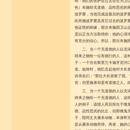
明：我们的菩萨在过去世生为卫
色）布施给无道德、品性恶劣的
波罗蜜，当他完成这最后的波罗
此布施波罗蜜及其它过去的波罗
他证悟的助缘，那次布施因卫山
是以正当方法取得的；他的心清
有充分的信心。所以，那次布施
二、当一个无道德的人以充
得来之物给一位有德行的人，这
子：一个住在斯里兰卡迦牙尼河
老。临终时，他忆念起他对大长
诉亲友们：“那位大长老救了我。
劣；但受施者却是有道德之人。
三、当一个无道德的人以充
得来之物给一个无道德的人，这
人的例子：该猎人死后投生于饿
德、品性恶劣的比丘，但那饿鬼无
子，陪同丈夫屠杀动物，本身即
是从屠杀动物而得。再者，她的