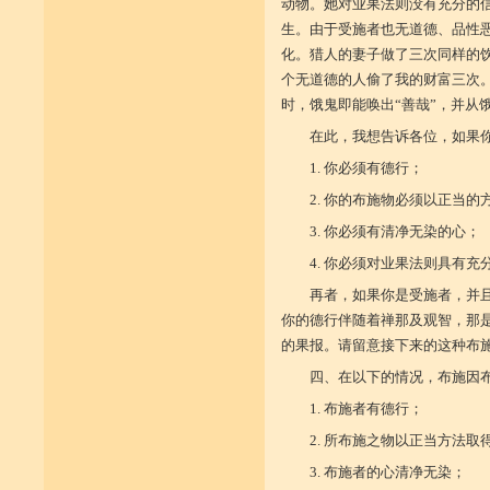
动物。她对业果法则没有充分的
生。由于受施者也无道德、品性
化。猎人的妻子做了三次同样的
个无道德的人偷了我的财富三次
时，饿鬼即能唤出“善哉”，并从
在此，我想告诉各位，如果
1. 你必须有德行；
2. 你的布施物必须以正当的
3. 你必须有清净无染的心；
4. 你必须对业果法则具有充
再者，如果你是受施者，并
你的德行伴随着禅那及观智，那
的果报。请留意接下来的这种布
四、在以下的情况，布施因
1. 布施者有德行；
2. 所布施之物以正当方法取
3. 布施者的心清净无染；