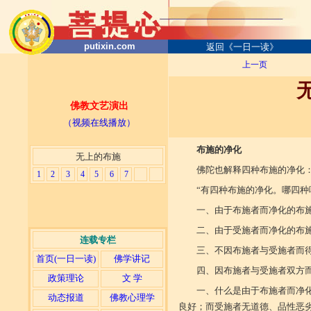
putixin.com
返回《一日一读》
上一页
佛教文艺演出
（视频在线播放）
布施的净化
无上的布施
佛陀也解释四种布施的净化
1
2
3
4
5
6
7
“有四种布施的净化。哪四种
一、由于布施者而净化的布
二、由于受施者而净化的布
连载专栏
三、不因布施者与受施者而
首页(一日一读)
佛学讲记
四、因布施者与受施者双方
政策理论
文 学
一、什么是由于布施者而净
动态报道
佛教心理学
良好；而受施者无道德、品性恶