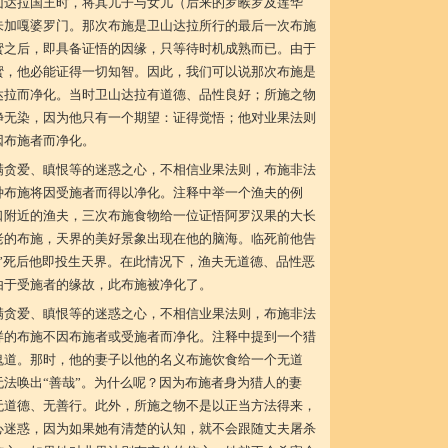
山达拉国王时，将其儿子与女儿（后来的罗睺罗及莲华
朱加嘎婆罗门。那次布施是卫山达拉所行的最后一次布施
蜜之后，即具备证悟的因缘，只等待时机成熟而已。由于
蜜，他必能证得一切知智。因此，我们可以说那次布施是
达拉而净化。当时卫山达拉有道德、品性良好；所施之物
净无染，因为他只有一个期望：证得觉悟；他对业果法则
因布施者而净化。
满贪爱、瞋恨等的迷惑之心，不相信业果法则，布施非法
种布施将因受施者而得以净化。注释中举一个渔夫的例
口附近的渔夫，三次布施食物给一位证悟阿罗汉果的大长
老的布施，天界的美好景象出现在他的脑海。临死前他告
”死后他即投生天界。在此情况下，渔夫无道德、品性恶
由于受施者的缘故，此布施被净化了。
满贪爱、瞋恨等的迷惑之心，不相信业果法则，布施非法
样的布施不因布施者或受施者而净化。注释中提到一个猎
鬼道。那时，他的妻子以他的名义布施饮食给一个无道
法唤出“善哉”。为什么呢？因为布施者身为猎人的妻
无道德、无善行。此外，所施之物不是以正当方法得来，
心迷惑，因为如果她有清楚的认知，就不会跟随丈夫屠杀