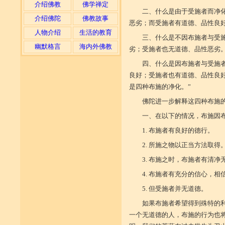
介绍佛教
佛学禅定
二、什么是由于受施者而净
介绍佛陀
佛教故事
恶劣；而受施者有道德、品性良
人物介绍
生活的教育
三、什么是不因布施者与受
幽默格言
海内外佛教
劣；受施者也无道德、品性恶劣
四、什么是因布施者与受施
良好；受施者也有道德、品性良
是四种布施的净化。”
佛陀进一步解释这四种布施
一、在以下的情况，布施因
1. 布施者有良好的德行。
2. 所施之物以正当方法取得
3. 布施之时，布施者有清
4. 布施者有充分的信心，
5. 但受施者并无道德。
如果布施者希望得到殊特的
一个无道德的人，布施的行为也