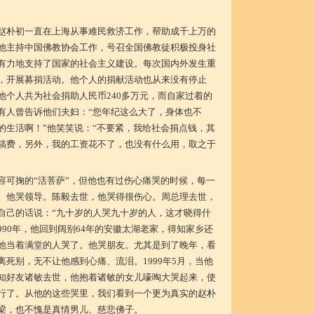
赵朴初一直在上海从事难民救济工作，帮助成千上万的
他主持中国佛教协会工作，号召全国佛教徒积极投身社
有力地支持了国家的社会主义建设。每次国内外发生重
，开展募捐活动。他个人的捐献活动也从来没有停止
他个人共为社会捐助人民币240多万元，而自家过着的
有人曾告诉他们夫妇：“您年纪这么大了，身体也不
的生活啊！”他笑笑说：“不要紧，我给社会捐点钱，其
稿费，另外，我的工资花不了，也没有什么用，取之于
容可掬的“活菩萨”，但他也有过伤心痛哭的时候，每一
。他哭领导。陈毅去世，他哭得很伤心。周总理去世，
自己的话说：“九十岁的人哭九十岁的人，这才晓得什
990年，他回到阔别64年的安徽太湖老家，得知家乡还
他当着满堂的人哭了。他哭朋友。尤其是到了晚年，看
死别，无不让他感到心痛、流泪。1999年5月，当他
知好友诸敏去世，他抱着诸敏的女儿嚎啕大哭起来，使
行了。从他的这些哭里，我们看到一个更为真实的赵朴
梁，也不愧是真情男儿、慈悲佛子。