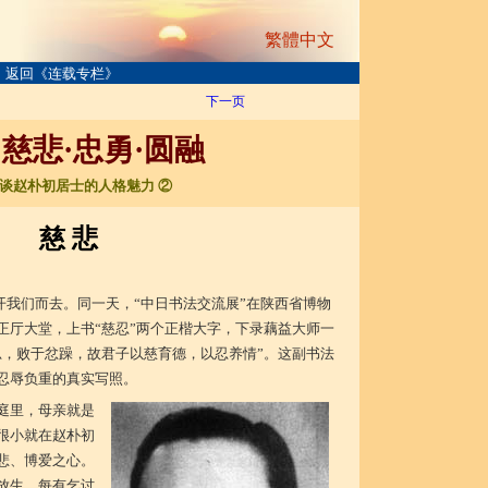
繁體中文
返回《连载专栏》
下一页
·慈悲·忠勇·圆融
浅谈赵朴初居士的人格魅力 ②
慈 悲
初离开我们而去。同一天，“中日书法交流展”在陕西省博物
正厅大堂，上书“慈忍”两个正楷大字，下录藕益大师一
忍，败于忿躁，故君子以慈育德，以忍养情”。这副书法
忍辱负重的真实写照。
庭里，母亲就是
很小就在赵朴初
悲、博爱之心。
放生，每有乞讨