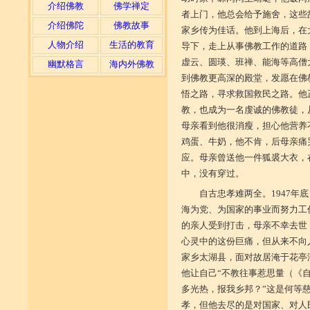
介绍佛教
佛学禅定
者上门，他总会给予施舍，这些
介绍佛陀
佛教故事
家乡传为佳话。他到上海后，在
人物介绍
生活的教育
导下，走上从事佛教工作的道路
虚云、圆瑛、班禅、能海等高僧
幽默格言
海内外佛教
到佛教更高深的殿堂，发愿在佛
悟之路，寻求救国救民之路。他
教，也成为一名虔诚的佛教徒，
母亲看到他很消瘦，担心他营养
鸡蛋、牛奶，他不肯，后母亲痛
应。母亲曾送他一件狐裘大衣，
中，没有穿过。
自古忠孝难两全。1947年
海为党、为国家的事业而努力工
的亲人受到打击，母亲不幸去世
心灵中的这份巨痛，但从来不向人
家乡太湖县，面对故居淹于花亭
他让自己“不教往事惹思量（《自
多光热，报我乡邦？”这是何等
孝，但他去尽的是对国家、对人