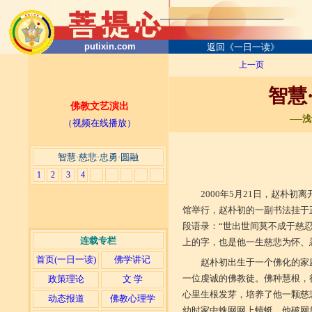
putixin.com
返回《一日一读》
上一页
智慧
佛教文艺演出
──
（视频在线播放）
智慧·慈悲·忠勇·圆融
1
2
3
4
2000年5月21日，赵朴
馆举行，赵朴初的一副书法挂于
段语录：“世出世间莫不成于慈
连载专栏
上的字，也是他一生慈悲为怀、
首页(一日一读)
佛学讲记
赵朴初出生于一个佛化的家
一位虔诚的佛教徒。佛种慧根，
政策理论
文 学
心里生根发芽，培养了他一颗慈
动态报道
佛教心理学
幼时家中蛛网网上蜻蜓，他破网