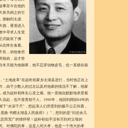
故事至今在他的
大舅关絅之的引
，接触到太虚、
大德，逐渐进入
教中寻求人生觉
正式皈依了佛
从此终生食素。
不良，劝他食些
哭相劝，这才答
在冬天能为他御寒，他不忍穿动物皮毛，也一直锁在箱
底，“土地改革”在赵朴初家乡太湖县进行，当时他正在上
作，由于少数人的过左以及对他家的情况不了解，他家
，成为赵朴初终生心灵之痛。他一直独自默默地承受着
说起，也不曾责怨于人。1990年，他回到阔别64年的
湖下“水深千尺”，想起亲人们所受到的极不公正待遇，
度曲·书赠太湖县人民政府》）”，想到的是“问还余几
慈悲而宽广的情怀呀！赵朴初似乎没有尽到对父母的
民、对佛陀的孝，这是人间大孝，他是一个伟大的孝