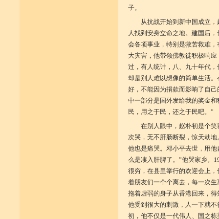
子。
从抗战开始到新中国成立，
人找到安身立命之地。建国后，
会各项事业，特别是救苦救难，
大灾害，他带领佛教徒积极响应
过，有人统计，八、九十年代，
却是别人难以想像的简单生活。
好，不能因为捐款而影响了自己
中一部分是国外发给我的奖金和
民，用之于民，还之于民吧。”
在别人眼中，赵朴初是个笑
次哭，无不肝肠断裂，惊天动地
他也是痛哭。邓小平去世，用他
么是凄入肝脾了。”他哭家乡。1
很穷，在县里举行的欢迎会上，
着朋友们一个个离去，每一次生离
拖着虚弱的身子从香港回来，得
他受到很大的刺激，人一下就不
初，他不仅是一代伟人、国之栋