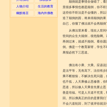
颠倒就是事情全做错了，看
人物介绍
生活的教育
里很多事情也都是颠倒，你不听
这些你不听法是不会懂的，所以
幽默格言
海内外佛教
造了颠倒的因，将来得颠倒的果
自已，你懂了佛法就不会再颠倒
从佛法里来看，现在人世间
世间的众生大颠倒，很危险啊。
再倒过来，就成不颠倒。看你愿
倒。佛是一个教育家呀，学生不
果报必然下三恶道。
佛法有小乘、大乘。应该说
是法平等，无有高下。法但有步
乘不断烦恼，不解决生死问题，
也不低，人天乘修止恶修善，你
恶道，所以修人天乘首先要止恶
善是培福。可是人天道不究竟，
回。所以佛真正的目的是要我们
不会六道轮回，到了彼岸你就没