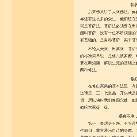
菩
后来佛又讲了大乘佛法。你
界还有这么多的众生，他们还在
就是菩萨法。菩萨法必须要在出
能叫菩萨，没有一位不断烦恼的
有基础的。是自称菩萨，实非菩
不论人天乘、出离乘、菩萨
的标准简单说，是修六波罗蜜。
要在断烦恼、解脱生死的基础上
两种修法。
修
在修出离乘的基本法里，有
道谛里，三十七道品一开头就是
倒，所以佛叫我们修四念处，如
微给大家提一提。
观身不净
第一，要观身不净。不管是
生颠倒，非常爱乐自己的身体。