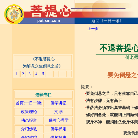
putixin.com
返回《一日一读》
上一页
不退菩提
___________________
傅老师
《不退菩提心
为解救众生倒悬之苦》
1
2
3
4
5
要免倒悬之
提要：
·
要免倒悬之苦，只有依靠自己
连载专栏
·
法有步骤，无有高下
首页(一日一读)
佛学讲记
·
菩萨法必须在出离乘基础上修
政策理论
文 学
·
修好四念处，就能纠正四颠倒
动态报道
佛教心理学
·
观身不净，能消除贪爱身体美
介绍佛教
佛学禅定
要免倒
介绍佛陀
佛教故事