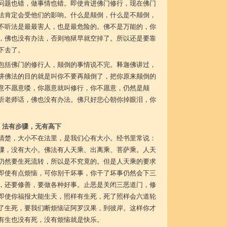
问题也错，做事情也错。即使肯进佛门修行，现在佛门
法肯定会受他们的影响。什么是颠倒，什么是不颠倒，
不听法是最最害人，也是最危险的。佛不是万能的，你
，佛也没有办法，否则地狱早就空掉了。所以还是要靠
下去了。
包括佛门的修行人，颠倒的事情说不完。释迦佛讲过，
讲佛法的目的就是叫你不要再颠倒了，把你原来颠倒的
意不愿意喽，你愿意就叫修行，你不愿意，仍然是颠
听老师话，佛也没有办法。佛只好悲心朝你掉眼泪，你
法有步骤，无有高下
清楚，大小不在法里，是我们心有大小。经书里常说：
骤，没有大小。佛法有人天乘、出离乘、菩萨乘。人天
仍然要生死流转，所以是不究竟的。但是人天乘的要求
即使有点烦恼，可你别干坏事，你干了坏事仍然会下三
，还要修善，要做各种好事。止恶是关闭三恶道门，修
即使你福报大能生天，照样有生死，死了照样会六道轮
了生死，要我们断烦恼证阿罗汉果，到彼岸。这样你才
有生也没有死，没有烦恼就是快乐。