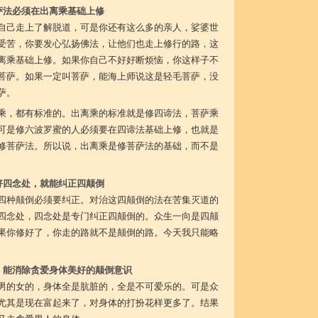
萨法必须在出离乘基础上修
自己走上了解脱道，可是你还有这么多的亲人，娑婆世
受苦，你要发心弘扬佛法，让他们也走上修行的路，这
离乘基础上修。如果你自己不好好断烦恼，你这样子不
菩萨。如果一定叫菩萨，能海上师说这是轻毛菩萨，没
萨。
乘，都有标准的。出离乘的标准就是修四谛法，菩萨乘
可是修六波罗蜜的人必须要在四谛法基础上修，也就是
修菩萨法。所以说，出离乘是修菩萨法的基础，而不是
好四念处，就能纠正四颠倒
四种颠倒必须要纠正。对治这四颠倒的法在苦集灭道的
四念处，四念处是专门纠正四颠倒的。众生一向是四颠
果你修好了，你走的路就不是颠倒的路。今天我只能略
，能消除贪爱身体美好的颠倒意识
男的女的，身体全是肮脏的，全是不可爱乐的。可是众
尤其是现在富起来了，对身体的打扮花样更多了。结果