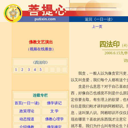
putixin.com
返回《一日一读》
上一页
佛教文艺演出
四法印
（4
（视频在线播放）
─────
──
───
2006.6.
访
《四法印》
1
2
3
4
5
我贪，一般人以为像贪官污吏
以又叫贪爱，我们每个人都有这个
贪是什么意思？对于自己喜欢
西，好像自己也感觉不到是什么原
连载专栏
定你要去取。有生理上的欲望，也
首页(一日一读)
佛学讲记
往往是我们刚才讲到的阿赖耶识。
政策理论
文 学
息，这叫第八识。阿赖耶识不仅仅
动态报道
佛教心理学
现在哪里？喜欢的东西我才注意它
就不看。我们为什么叫有情众生？
介绍佛教
佛学禅定