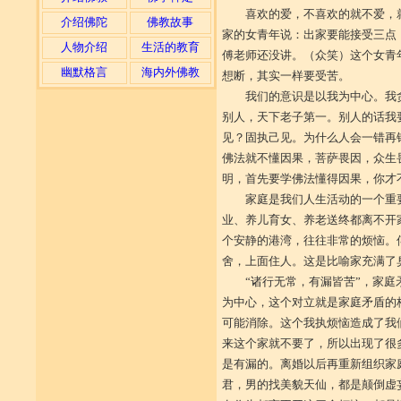
喜欢的爱，不喜欢的就不爱，
介绍佛陀
佛教故事
家的女青年说：出家要能接受三点
人物介绍
生活的教育
傅老师还没讲。（众笑）这个女青
幽默格言
海内外佛教
想断，其实一样要受苦。
我们的意识是以我为中心。我
别人，天下老子第一。别人的话我
见？固执己见。为什么人会一错再
佛法就不懂因果，菩萨畏因，众生
明，首先要学佛法懂得因果，你才
家庭是我们人生活动的一个重
业、养儿育女、养老送终都离不开
个安静的港湾，往往非常的烦恼。
舍，上面住人。这是比喻家充满了
“诸行无常，有漏皆苦”，家
为中心，这个对立就是家庭矛盾的
可能消除。这个我执烦恼造成了我
来这个家就不要了，所以出现了很
是有漏的。离婚以后再重新组织家
君，男的找美貌天仙，都是颠倒虚