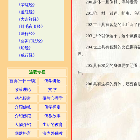
200.身体一旦倒毙，浮肿发
《荤腥经》
《羞耻经》
201.狗、豺、狐狸、蛆虫、
《大吉祥经》
202.世上具有智慧的比丘听
《针毛夜叉经》
《法行经》
203.那个就像这个，这个就
《婆罗门法经》
204.世上具有智慧的比丘摒
《船经》
界。
《戒行经》
205.具有双足的身体需要照
连载专栏
汁。
首页(一日一读)
佛学讲记
206.具有这样的身体，还要
政策理论
文 学
动态报道
佛教心理学
介绍佛教
佛学禅定
介绍佛陀
佛教故事
人物介绍
生活的教育
幽默格言
海内外佛教