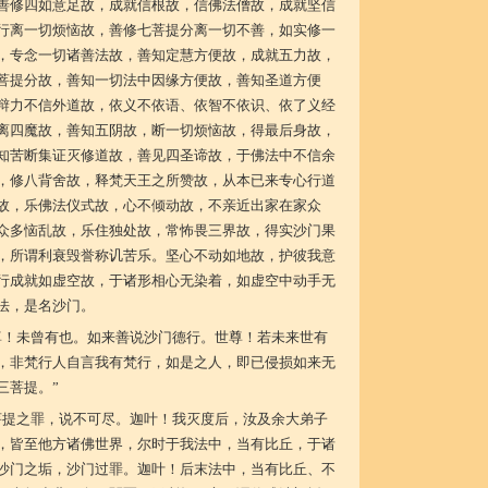
善修四如意足故，成就信根故，信佛法僧故，成就坚信
行离一切烦恼故，善修七菩提分离一切不善，如实修一
，专念一切诸善法故，善知定慧方便故，成就五力故，
菩提分故，善知一切法中因缘方便故，善知圣道方便
辩力不信外道故，依义不依语、依智不依识、依了义经
离四魔故，善知五阴故，断一切烦恼故，得最后身故，
知苦断集证灭修道故，善见四圣谛故，于佛法中不信余
，修八背舍故，释梵天王之所赞故，从本已来专心行道
故，乐佛法仪式故，心不倾动故，不亲近出家在家众
众多恼乱故，乐住独处故，常怖畏三界故，得实沙门果
，所谓利衰毁誉称讥苦乐。坚心不动如地故，护彼我意
行成就如虚空故，于诸形相心无染着，如虚空中动手无
法，是名沙门。
尊！未曾有也。如来善说沙门德行。世尊！若未来世有
，非梵行人自言我有梵行，如是之人，即已侵损如来无
三菩提。”
菩提之罪，说不可尽。迦叶！我灭度后，汝及余大弟子
，皆至他方诸佛世界，尔时于我法中，当有比丘，于诸
沙门之垢，沙门过罪。迦叶！后末法中，当有比丘、不