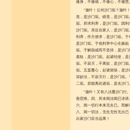
修身，不修戒，不修心，不修慧
“迦叶！云何沙门垢？迦叶
觉，是沙门垢。瞋觉，是沙门垢
垢。邪求利养，是沙门垢。因利
沙门垢。亲近在家人，是沙门垢
利养，作方便求，是沙门垢。于
是沙门垢。于他利养中心生嫉妬
垢。于解脱戒而不坚持，是沙门
羞耻，是沙门垢。起诸结使，是
垢。不寂灭，不离欲，是沙门垢
垢。五盖覆心，起诸烦恼，是沙
深妙法，不寂灭行，是沙门垢。
二垢。若能离此诸垢，是名沙门
“迦叶！又有八法覆沙门行
善思惟。四、所未闻法闻已诽谤
六、闻一切行本来无生已。而解
八、闻一切法，无生无性无出已
出家沙门应当远离！