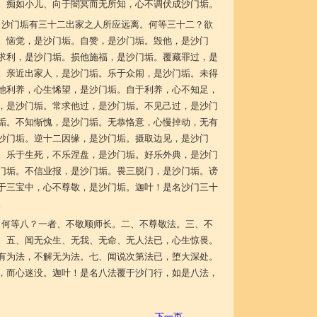
。痴如小儿、向于闇冥而无所知，心不调伏成沙门垢。
！沙门垢有三十二出家之人所应远离。何等三十二？欲
。恼觉，是沙门垢。自赞，是沙门垢。毁他，是沙门
求利，是沙门垢。损他施福，是沙门垢。覆藏罪过，是
。亲近出家人，是沙门垢。乐于众闹，是沙门垢。未得
他利养，心生悕望，是沙门垢。自于利养，心不知足，
，是沙门垢。常求他过，是沙门垢。不见己过，是沙门
垢。不知惭愧，是沙门垢。无恭恪意，心慢掉动，无有
沙门垢。逆十二因缘，是沙门垢。摄取边见，是沙门
。乐于生死，不乐涅盘，是沙门垢。好乐外典，是沙门
门垢。不信业报，是沙门垢。畏三脱门，是沙门垢。谤
于三宝中，心不尊敬，是沙门垢。迦叶！是名沙门三十
。
。何等八？一者、不敬顺师长。二、不尊敬法。三、不
。五、闻无众生、无我、无命、无人法已，心生惊畏。
有为法，不解无为法。七、闻说次第法已，堕大深处。
，而心迷没。迦叶！是名八法覆于沙门行，如是八法，
下一页