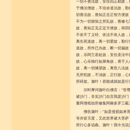
一切不善法故，安住四正勤故，
于佛法僧故，不信余道法故，勤
切善法故，善知正念正智方便故
不为一切烦恼之所乱故，善修七
故，善知正见正定方便故，得四
不依不了义经、依法不依人故，
离生死道故，离一切爱故，勤行
道故，所作已办故，断一切漏故
故，乐阿兰若处故，安住圣法中
故，心乐独行如犀角故，畏于人
故，离一切悕望故，离世八法故
无所犯故，不浊故，正行故，心
所碍故。迦叶！若能成就如是行
尔时摩诃迦叶白佛言：“世
诸沙门，非实沙门自言我是沙门
量阿僧祇劫所修集阿耨多罗三藐
佛告迦叶：“如是侵损如来
等亦皆灭度，又此世界诸大菩萨
所行心多谄曲。迦叶！我今当说