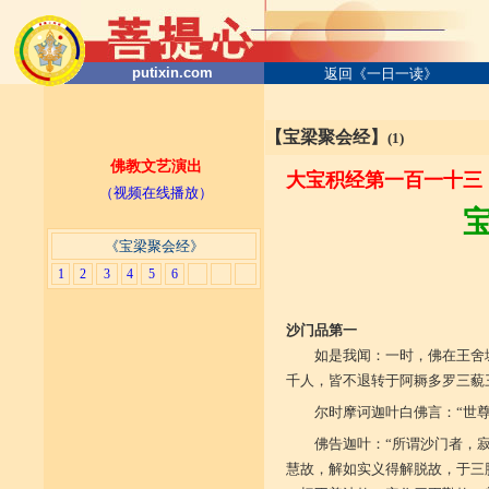
putixin.com
返回《一日一读》
【宝梁聚会经】
(1)
佛教文艺演出
大宝积经第一百一十三
（视频在线播放）
《宝梁聚会经》
1
2
3
4
5
6
沙门品第一
如是我闻：一时，佛在王舍
千人，皆不退转于阿耨多罗三藐
尔时摩诃迦叶白佛言：“世
佛告迦叶：“所谓沙门者，
慧故，解如实义得解脱故，于三