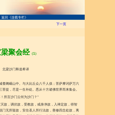
返回《连载专栏》
下一页
宝梁聚会经
（1）
北梁沙门释道希译
城耆阇崛山中。与大比丘众八千人俱；菩萨摩诃萨万六
三菩提，尽是一生补处。悉从十方诸佛世界而来集会。
尊！所言沙门云何为沙门？”
寂灭故，调伏故，受教故，戒身净故，入禅定故，得智
脱门无所疑故，安住圣人所行法故，善修四念处故，离