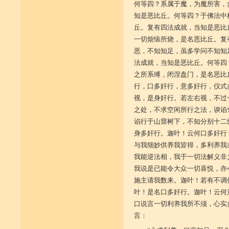
何等四？系属于魔，为魔所害，
知是恶比丘。何等四？于佛法中
丘。复有四法成就，当知是恶比
一切烦恼所烧，是名恶比丘。复
恶，不知知足，虽多学问不知知
法成就，当知是恶比丘。何等四
之所系缚，闭涅盘门，是名恶比
行，口多奸行，意多奸行，仪式
视，是身奸行。若左右视，不过
之处，不求空闲所行之法，谀谄
谄行于山窟树下，不知分别十二
身多奸行。迦叶！云何口多奸行
与我细妙供养我皆得，多利养我
我能逆法相，我于一切法解义非
我说是已能令大众一切喜悦，亦
施主请我数来。迦叶！若有不调
叶！是名口多奸行。迦叶！云何
口说言一切利养我所不须，心实
言：