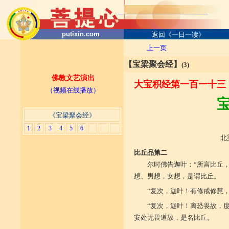
putixin.com
返回《一日一读》
上一页
【宝梁聚会经】
(3)
佛教文艺演出
大宝积经第一百一十三
（视频在线播放）
《宝梁聚会经》
1
2
3
4
5
6
北
比丘品第二
尔时佛告迦叶：“所言比丘
想、男想，女想，是谓比丘。
“复次，迦叶！有修戒修慧
“复次，迦叶！离恐畏故，
安处无畏道故，是名比丘。