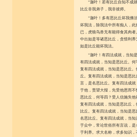
“迦叶！若有比丘自知不成
比丘非我弟子，我非彼师。
“迦叶！多有恶比丘坏我佛
坏我法，除我法中所有痴人，此
已，虎狼鸟兽无有能得食其肉者
中出如是等诸恶比丘，贪惜利养
如是比丘能坏我法。
“迦叶！有四法成就，当知
有四法成就，当知是恶比丘。何
复有四法成就，当知是恶比丘。
丘。复有四法成就，当知是恶比
言，是名恶比丘。复有四法成就
于他，责望大报，先受他恩而不
恶比丘，何等四？受人信施失他
复有四法成就，当知是恶比丘，
比丘。复有四法成就，当知是恶
名恶比丘。复有四法成就，当知
于众中，常论世俗所有言说，是
于利养。求大名称，求多知识，