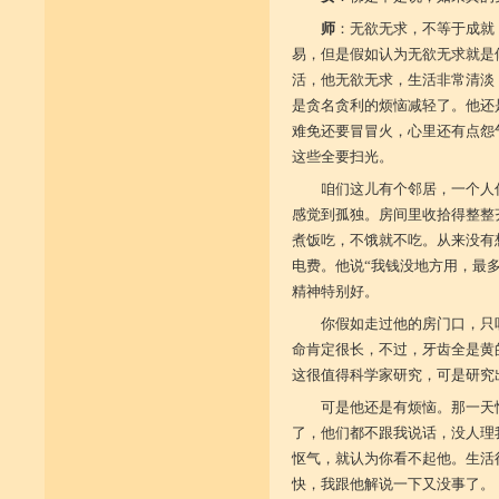
师
：无欲无求，不等于成就
易，但是假如认为无欲无求就是
活，他无欲无求，生活非常清淡
是贪名贪利的烦恼减轻了。他还
难免还要冒冒火，心里还有点怨
这些全要扫光。
咱们这儿有个邻居，一个人
感觉到孤独。房间里收拾得整整
煮饭吃，不饿就不吃。从来没有
电费。他说“我钱没地方用，最
精神特别好。
你假如走过他的房门口，只
命肯定很长，不过，牙齿全是黄
这很值得科学家研究，可是研究
可是他还是有烦恼。那一天
了，他们都不跟我说话，没人理
怄气，就认为你看不起他。生活
快，我跟他解说一下又没事了。