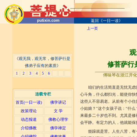
putixin.com
返回《一日一读》
上一页
观
《观无我，观无常，修菩萨行是
修菩萨行
佛弟子应有的素质》
____________________
1
2
3
4
5
6
傅味琴在浙江开化文
咱们的生活简直是无忧无虑
连载专栏
心斗角，什么都扫光，能使你快
这些人不容易老。从前有个小住
首页(一日一读)
佛学讲记
小姑娘？”这个女孩子说：“什
政策理论
文 学
来最多二十岁也不到。尤其是修
动态报道
佛教心理学
会平静。有定力的人，他就能保
介绍佛教
佛学禅定
烦躁就是苦。人生八苦，有
介绍佛陀
佛教故事