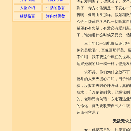
等到爱别离了，你就苦了。这个
人物介绍
生活的教育
到了，你方才能满足一下安心一
苦啊，像爬山头那样。假如稍微
幽默格言
海内外佛教
么会不烦躁呢？所以一切听其自
希望必有失望，有爱必有爱别离
了，谁知道什么时候又要变，估
三十年代一部电影我还记得
你的是歌唱”，真像画那样美。
不许唱，我不要这个疯狂的世界
运跟她演的戏一模一样，也是发
求不得。你们为什么放不下
批斗的人天天提心吊胆，日子难
验，没揪出去时心呯呯跳，真的
所求：千万别轮到我，已经轮到
的。老和尚有句话：东逃西逃业
的命运，首先要改变自己人生观
运谈何容易？
无欲无求
女
：佛是不是说，如果真的