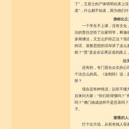
了”，王居士的尸体明明在床上没
道”，什么都不知道，因为他们
佛称比丘
一个学生不上课，没有文化
法的责任交给了出家同学，释迦
多闻佛法，又怎么护持正法？现
的话、道教思想的话却讲了这么
糕？“贤”是走在证果证道的路上
法
还有的，专门迎合众生的心
个法怎么的高。《金刚经》说：
呀？
现在还有种情况：以听不懂
后来问大家：“你们听得懂吗？”
吗？”佛门搞成这样不是悲哀吗
子。
傲慢的人
打个比方说，从前有钱人容