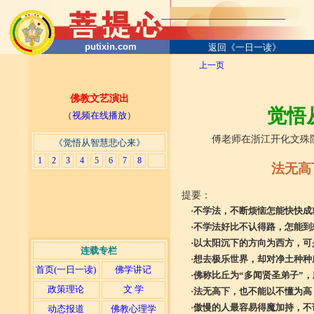
putixin.com
返回《一日一读》
上一页
佛教文艺演出
觉悟从
（视频在线播放）
傅老师在浙江开化文殊院为
《觉悟从智慧悲心来》
1
2
3
4
5
6
7
8
法无高
提要：
·
不学法，不断烦恼怎能快快成
·
不学法好比不认得路，怎能到
·
以太阳沉下的方向为西方，可
连载专栏
·
想去极乐世界，却对净土种种
首页(一日一读)
佛学讲记
·
佛称比丘为“多闻贤圣弟子”
政策理论
文 学
·
法无高下，也不能以不懂为高
·
傲慢的人最容易得魔加持，不
动态报道
佛教心理学