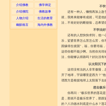
介绍佛教
佛学禅定
不学
介绍佛陀
佛教故事
还有一种人，懒惰再加上急
就，我将来能够有成就，可是他
人物介绍
生活的教育
法，不肯好好的断烦恼，总希望
幽默格言
海内外佛教
不学法好
还有的人想快快求到，他一
乐，娑婆世界怎么苦怎么苦，你
因缘得生彼国”，福，你要培福
这些你都不能少啊。当然你光培
法，你能够认得路吗？好比没有
以太阳沉下
这些没有法的人非常傲慢，
开了地球，宇宙哪里是西方？”
谓西方是根据地球上太阳落下去
想去极乐
你再问：“极乐世界的莲花
是，那就不是极乐世界了，那跟
的？八功德水到底是什么水？莲