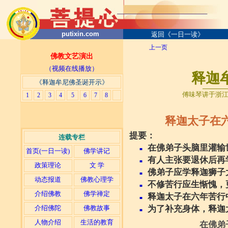
putixin.com
返回《一日一读》
上一页
佛教文艺演出
（视频在线播放）
释迦
《释迦牟尼佛圣诞开示
》
───
──
傅味琴讲于浙江省开
1
2
3
4
5
6
7
8
释迦太子在
提要：
连载专栏
在佛弟子头脑里灌输
■
首页(一日一读)
佛学讲记
有人主张要退休后再
■
政策理论
文 学
佛弟子应学释迦狮子
■
动态报道
佛教心理学
不修苦行应生惭愧，
■
介绍佛教
佛学禅定
释迦太子在六年苦行
■
为了补充身体，释迦
介绍佛陀
佛教故事
■
人物介绍
生活的教育
在佛弟