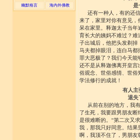
是
幽默格言
海内外佛教
还有一种人，有的还信
来了，家里对你有意见，
呆在家里。释迦太子当年
育长大的姨妈不难过？难
子出城后，他把头发剃掉
马夫都掉眼泪，连白马都
罪大恶极了？我们今天能
还不是从释迦佛离开皇宫
俗观念、世俗感情、世俗
学法修行的成就！
有人主
退失
从前在别的地方，我有
了生死，我要跟男朋友断
是很难断的。”第二次又
我，那我只好同意。结果
啊，我顶不住了，男朋友