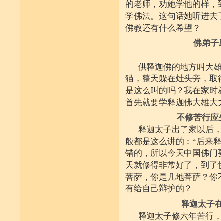
的老师，劝她学他的样，
学佛法。这句话她听进去
佛教还有什么希望？
佛弟子
供释迦佛的地方叫大
猫，整天躲在灶头旁，取
是这么叫的吗？我在家时
首先就要学释迦佛大雄大
不修苦行应
释迦太子出了家以后
般都是这么讲的：“后来
错的，所以今天中国佛门
天就修得非常好了，到了
菩萨，你是几地菩萨？你
有给自己辩护的？
释迦太子
释迦太子修六年苦行