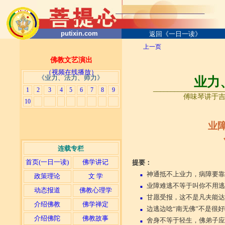
putixin.com
返回《一日一读》
上一页
佛教文艺演出
（视频在线播放）
《业力、法力、师力》
业力
____________________
1
2
3
4
5
6
7
8
9
傅味琴讲于吉祥
10
业
连载专栏
首页(一日一读)
佛学讲记
提要：
神通抵不上业力，病障要靠
政策理论
文 学
■
业障难逃不等于叫你不用逃
■
动态报道
佛教心理学
甘愿受报，这不是凡夫能达
■
介绍佛教
佛学禅定
边逃边唸“南无佛”不是很
■
介绍佛陀
佛教故事
舍身不等于轻生，佛弟子应
■