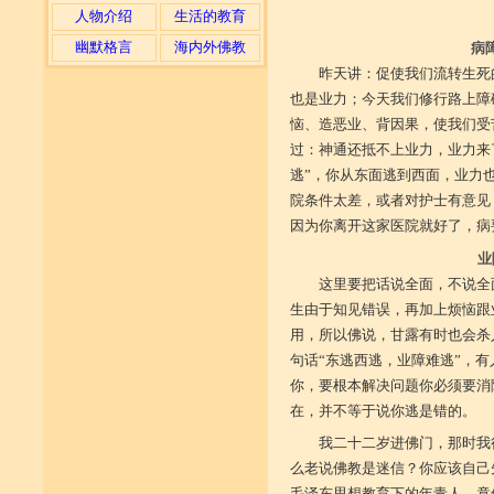
人物介绍
生活的教育
幽默格言
海内外佛教
病
昨天讲：促使我们流转生死
也是业力；今天我们修行路上障
恼、造恶业、背因果，使我们受
过：神通还抵不上业力，业力来
逃”，你从东面逃到西面，业力
院条件太差，或者对护士有意见
因为你离开这家医院就好了，病
业
这里要把话说全面，不说全
生由于知见错误，再加上烦恼跟
用，所以佛说，甘露有时也会杀
句话“东逃西逃，业障难逃”，有
你，要根本解决问题你必须要消
在，并不等于说你逃是错的。
我二十二岁进佛门，那时我
么老说佛教是迷信？你应该自己
毛泽东思想教育下的年青人，竟