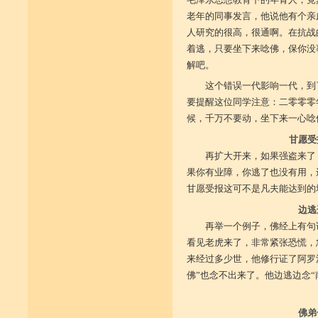
老年的同事发言，他说他有个亲
人研究的很高，很通啊。在抗战
着逃，只要坐下来唸佛，保你没
解吧。
这个错误一代影响一代，到
要提醒这位同学注意：二零零零
候，千万不要动，坐下来一心唸
甘愿受
再扩大开来，如果强盗来了
果你有业障，你逃了也没有用，
甘愿受报这可不是凡夫能达到的
边逃
再举一个例子，佛经上有句
看见老虎来了，非常紧张恐慌，
来经过多少世，他修行证了阿罗
佛”也念不出来了。他边逃边念“
佛弟