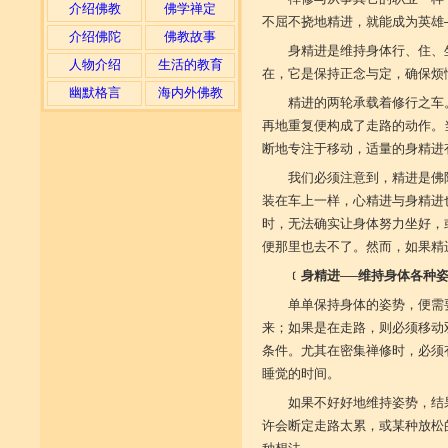
介绍佛教
佛学禅定
不屈不挠地精进，就能成为英雄
介绍佛陀
佛教故事
身精进是维持身体行、住、
人物介绍
生活的教育
在，它是保持正念与定，确保烦
幽默格言
海内外佛教
精进的两轮承载着修行之车
再地重复便构成了走路的动作。
断地专注于移动，适量的身精进
我们必须注意到，精进是佛
装在车上一样，心精进与身精进
时，无法确实让身体努力坐好，
便那里也去不了。然而，如果精
﹝身精进──维持身体各种
单单保持身体的姿势，便需
来；如果是在走路，则必须移动
条件。尤其在密集禅修时，必须
睡觉的时间。
如果不好好地维持姿势，结
许会断定走路太累，或某种放松