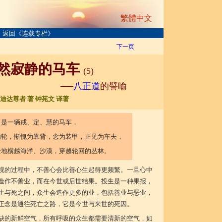
繁體中文
返回《连载专栏》
下一页
然寂静的马车
(5)
──
八正道
的譬喻
迪达尊者 著 钟苑文 译著
，是一辆戒、定、慧的马车，
为轮，惭愧为靠背，念为装甲，正见为车夫，
全地横越海洋、沙漠，穿越轮回的丛林。
视的过程中，不善心会比善心生起得更频繁。一旦心中
造作不善业，而在今世或后世结果。投生是一种果报，
生与死之间，众生会造作更多的业，包括善业与恶业，
正念是通往死亡之路，它是今世与来世的死因。
缺的新鲜空气，所有呼吸的众生都需要清新的空气，如