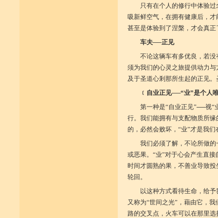
只有在个人的修行中体验过
吸新鲜空气，在拥有健康后，才
甚至是体验到了涅槃，才会真正
车夫──正见
不论这辆车有多优良，若没
须为我们的心灵之旅提供动力与
及于圣道心剎那所生起的正见。
﹝自业正见──“业”是个人
第一种是“自业正见”──视
行。我们能拥有与支配物质所缘
的，必然会败坏，“业”才是我
我们必须了解，不论所做的
或恶果。“业”对于心会产生直
时间才圆熟的果，不善业导致投
轮回。
以这种方式看待生命，给予
又称为“世间之光”，藉由它，我
路的交叉点，火车可以在那里选