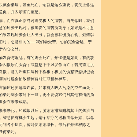
快就会染病，甚至死亡。念就是这么重要，丧失正念这
急促，并因烦恼而窒息。
病，而在真正临终时遭受极大的痛苦。当失念时，我们
意的所缘出现时，被渴爱的痛苦所刺穿；如果是不可意
如果发现所缘会让人出丑，就会被我慢所吞食。烦恼以
们时，总是相同的──我们会受苦。心的完全舒适、宁
于内心之外。
物发昏与混乱，有的则会死亡。烦恼也是如此，有的攻
会因欲乐而头昏；或盛怒下中风发作而亡；若渴望过度
贪欲，是为严重疾病种下祸根；极度的愤怒或恐惧也会
恼同时也会招致精神官能症或精神异常。
害物质还要危险许多。如果有人吸入污染的空气而死，
的染污则会带到下一世，更不要说它们对其他有情的负
业会在未来成熟。
渐渐净化，如戒烟以后，肺渐渐排掉附着其上的焦油与
，智慧便有机会生起，这个治疗的过程由念开始。以念
历到各个层次，智能便渐渐增长。最后在烦恼根除之
任何染污。