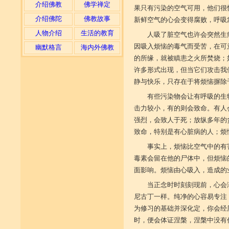
介绍佛教
佛学禅定
果只有污染的空气可用，他们很
介绍佛陀
佛教故事
新鲜空气的心会变得腐败，呼吸
人物介绍
生活的教育
人吸了脏空气也许会突然生
因吸入烦恼的毒气而受苦，在可
幽默格言
海内外佛教
的所缘，就被瞋恚之火所焚烧；
许多形式出现，但当它们攻击我
静与快乐，只存在于将烦恼摒除
有些污染物会让有呼吸的生
击力较小，有的则会致命。有人
强烈，会致人于死；放纵多年的
致命，特别是有心脏病的人；烦
事实上，烦恼比空气中的有
毒素会留在他的尸体中，但烦恼
面影响。烦恼由心吸入，造成的
当正念时时刻刻现前，心会
尼古丁一样。纯净的心容易专注
为修习的基础并深化定，你会经
时，便会体证涅槃，涅槃中没有