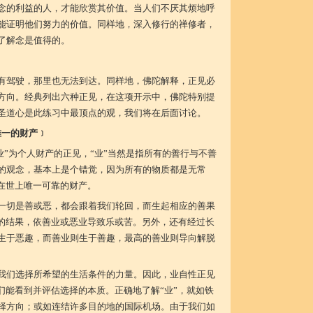
念的利益的人，才能欣赏其价值。当人们不厌其烦地呼
能证明他们努力的价值。同样地，深入修行的禅修者，
了解念是值得的。
有驾驶，那里也无法到达。同样地，佛陀解释，正见必
方向。经典列出六种正见，在这项开示中，佛陀特别提
圣道心是此练习中最顶点的观，我们将在后面讨论。
唯一的财产﹞
“业”为个人财产的正见，“业”当然是指所有的善行与不善
的观念，基本上是个错觉，因为所有的物质都是无常
们在世上唯一可靠的财产。
一切是善或恶，都会跟着我们轮回，而生起相应的善果
接的结果，依善业或恶业导致乐或苦。另外，还有经过长
生于恶趣，而善业则生于善趣，最高的善业则导向解脱
我们选择所希望的生活条件的力量。因此，业自性正见
们能看到并评估选择的本质。正确地了解“业”，就如铁
择方向；或如连结许多目的地的国际机场。由于我们如