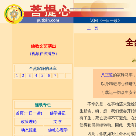
putixin.com
返回《一日一读》
上一页
全
佛教文艺演出
（视频在线播放）
班
全然寂静的马车
八正道
的寂静马车
1
2
3
4
5
6
7
以身精进与心精进
可载运一切众生安
不幸的是，在事物还未受检
连载专栏
生起贪、瞋、痴，我们便会开始
首页(一日一读)
佛学讲记
有了生，死亡变得不可避免。在
政策理论
文 学
使得轮回持续转动。因此，无有
动态报道
佛教心理学
因此，念犹如对生命不可或